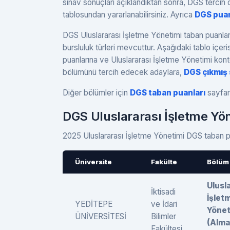
sınav sonuçları açıklandıktan sonra, DGS tercih
tablosundan yararlanabilirsiniz. Ayrıca
DGS pua
DGS Uluslararası İşletme Yönetimi taban puanları 
bursluluk türleri mevcuttur. Aşağıdaki tablo içe
puanlarına ve Uluslararası İşletme Yönetimi konte
bölümünü tercih edecek adaylara,
DGS çıkmış 
Diğer bölümler için
DGS taban puanları
sayfamı
DGS Uluslararası İşletme Yö
2025 Uluslararası İşletme Yönetimi DGS taban pua
Üniversite
Fakülte
Bölüm
Ulusl
İktisadi
İşlet
YEDİTEPE
ve İdari
Yönet
ÜNİVERSİTESİ
Bilimler
(Alma
Fakültesi