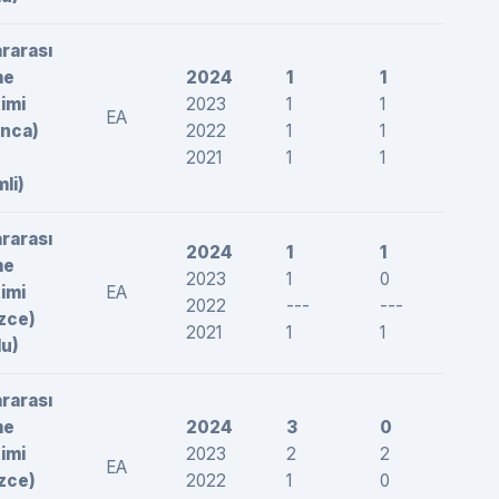
ararası
me
2024
1
1
185
imi
2023
1
1
185,
EA
nca)
2022
1
1
205
2021
1
1
250,
mli)
ararası
2024
1
1
184
me
2023
1
0
--
imi
EA
2022
---
---
---
izce)
2021
1
1
209
lu)
ararası
me
2024
3
0
--
imi
2023
2
2
202
EA
izce)
2022
1
0
--