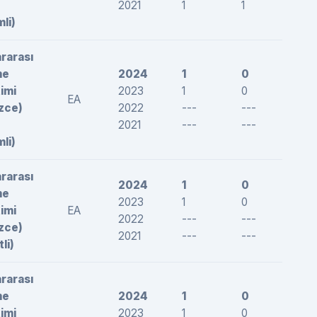
2021
1
1
212,
mli)
ararası
me
2024
1
0
--
imi
2023
1
0
--
EA
izce)
2022
---
---
---
2021
---
---
---
mli)
ararası
2024
1
0
--
me
2023
1
0
--
imi
EA
2022
---
---
---
izce)
2021
---
---
---
li)
ararası
me
2024
1
0
--
imi
2023
1
0
--