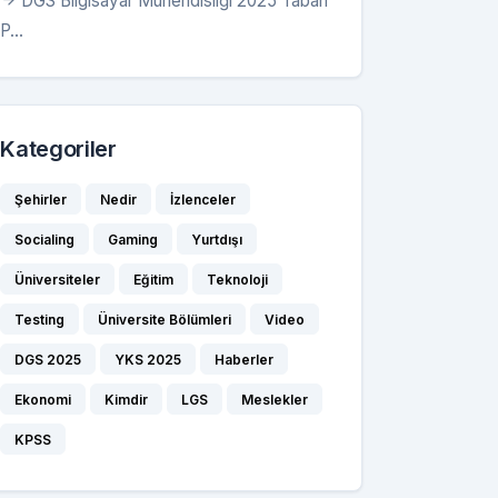
DGS Bilgisayar Mühendisliği 2025 Taban
P...
,15345
216,15345
45125
239,45125
,33742
232,33742
Kategoriler
12199
219,12199
Şehirler
Nedir
İzlenceler
,93155
212,93155
Socialing
Gaming
Yurtdışı
,58486
206,58486
Üniversiteler
Eğitim
Teknoloji
--
,77033
245,77033
Testing
Üniversite Bölümleri
Video
DGS 2025
YKS 2025
Haberler
,57964
195,57964
Ekonomi
Kimdir
LGS
Meslekler
--
KPSS
---
---