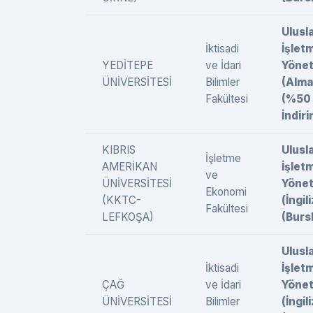
Ulusl
İktisadi
İşlet
YEDİTEPE
ve İdari
Yönet
ÜNİVERSİTESİ
Bilimler
(Alma
Fakültesi
(%50
İndiri
KIBRIS
Ulusl
İşletme
AMERİKAN
İşlet
ve
ÜNİVERSİTESİ
Yönet
Ekonomi
(KKTC-
(İngil
Fakültesi
LEFKOŞA)
(Burs
Ulusl
İktisadi
İşlet
ÇAĞ
ve İdari
Yönet
ÜNİVERSİTESİ
Bilimler
(İngil