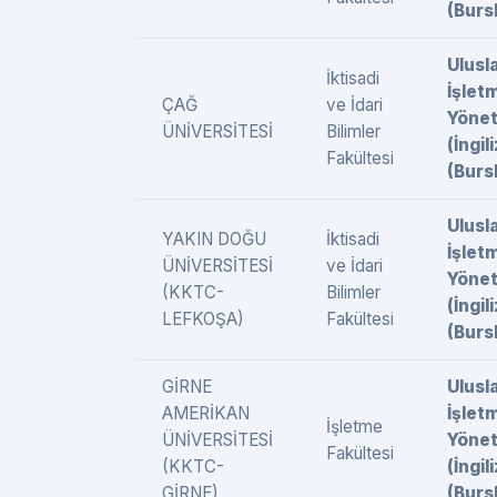
(Burs
Ulusl
İktisadi
İşlet
ÇAĞ
ve İdari
Yönet
ÜNİVERSİTESİ
Bilimler
(İngil
Fakültesi
(Burs
Ulusl
YAKIN DOĞU
İktisadi
İşlet
ÜNİVERSİTESİ
ve İdari
Yönet
(KKTC-
Bilimler
(İngil
LEFKOŞA)
Fakültesi
(Burs
GİRNE
Ulusl
AMERİKAN
İşlet
İşletme
ÜNİVERSİTESİ
Yönet
Fakültesi
(KKTC-
(İngil
GİRNE)
(Burs