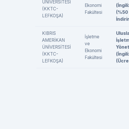
ÜNİVERSİTESİ
Ekonomi
(İngil
(KKTC-
Fakültesi
(%50
LEFKOŞA)
İndiri
KIBRIS
Ulusl
İşletme
AMERİKAN
İşlet
ve
ÜNİVERSİTESİ
Yönet
Ekonomi
(KKTC-
(İngil
Fakültesi
LEFKOŞA)
(Ücret