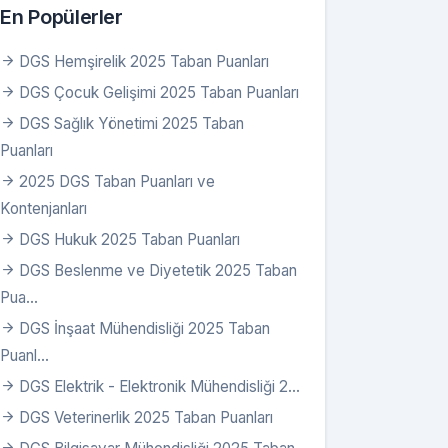
En Popülerler
DGS Hemşirelik 2025 Taban Puanları
DGS Çocuk Gelişimi 2025 Taban Puanları
DGS Sağlık Yönetimi 2025 Taban
Puanları
2025 DGS Taban Puanları ve
Kontenjanları
DGS Hukuk 2025 Taban Puanları
DGS Beslenme ve Diyetetik 2025 Taban
Pua...
n P.
Tavan P.
DGS İnşaat Mühendisliği 2025 Taban
Puanl...
,92823
280,92823
DGS Elektrik - Elektronik Mühendisliği 2...
99015
291,99015
DGS Veterinerlik 2025 Taban Puanları
89314
270,89314
,60838
303,60838