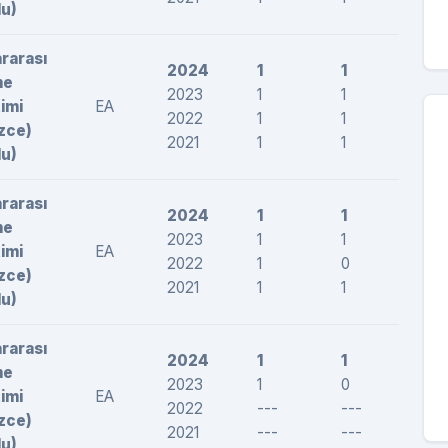
lu)
ararası
2024
1
1
216
me
2023
1
1
239,
imi
EA
2022
1
1
232
izce)
2021
1
1
219,
lu)
ararası
2024
1
1
212
me
2023
1
1
206
imi
EA
2022
1
0
--
izce)
2021
1
1
245
lu)
ararası
2024
1
1
195
me
2023
1
0
--
imi
EA
2022
---
---
---
izce)
2021
---
---
---
lu)