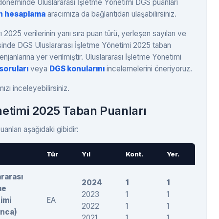
 döneminde Uluslararası İşletme Yönetimi DGS puanları
n hesaplama
aracımıza da bağlantıdan ulaşabilirsiniz.
2025 verilerinin yanı sıra puan türü, yerleşen sayıları ve
risinde DGS Uluslararası İşletme Yönetimi 2025 taban
njanlarına yer verilmiştir. Uluslararası İşletme Yönetimi
soruları
veya
DGS konularını
incelemelerini öneriyoruz.
zı inceleyebilirsiniz.
netimi 2025 Taban Puanları
nları aşağıdaki gibidir:
Tür
Yıl
Kont.
Yer.
Taba
ararası
2024
1
1
280
me
2023
1
1
291,
imi
EA
2022
1
1
270,
nca)
2021
1
1
303