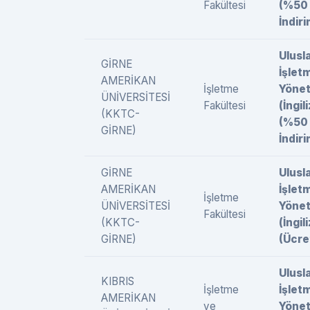
Fakültesi
(%50
İndiri
Ulusl
GİRNE
İşlet
AMERİKAN
İşletme
Yönet
ÜNİVERSİTESİ
Fakültesi
(İngil
(KKTC-
(%50
GİRNE)
İndiri
GİRNE
Ulusl
AMERİKAN
İşlet
İşletme
ÜNİVERSİTESİ
Yönet
Fakültesi
(KKTC-
(İngil
GİRNE)
(Ücret
Ulusl
KIBRIS
İşletme
İşlet
AMERİKAN
ve
Yönet