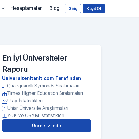
Hesaplamalar
Blog
Giriş
Kayıt Ol
En İyi Üniversiteler
Raporu
Universitenitanit.com Tarafından
Quacquarelli Symonds Sıralamaları
Times Higher Education Sıralamaları
Urap İstatistikleri
Uniar Üniversite Araştırmaları
YÖK ve ÖSYM İstatistikleri
Ücretsiz İndir