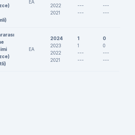
EA
izce)
2022
---
---
---
2021
---
---
---
mli)
ararası
2024
1
0
--
me
2023
1
0
--
imi
EA
2022
---
---
---
izce)
2021
---
---
---
li)