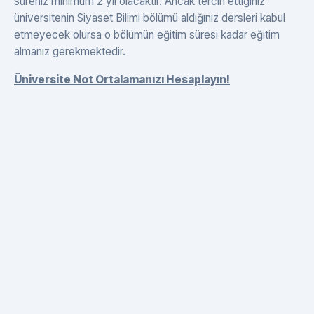
süreniz minimum 2 yıl olacaktır. Ancak tercih ettiğiniz
üniversitenin Siyaset Bilimi bölümü aldığınız dersleri kabul
etmeyecek olursa o bölümün eğitim süresi kadar eğitim
almanız gerekmektedir.
Üniversite Not Ortalamanızı Hesaplayın!