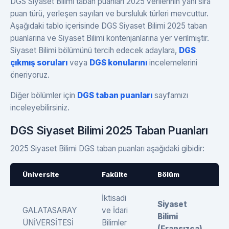
DGS Siyaset Bilimi taban puanları 2025 verilerinin yanı sıra
puan türü, yerleşen sayıları ve bursluluk türleri mevcuttur.
Aşağıdaki tablo içerisinde DGS Siyaset Bilimi 2025 taban
puanlarına ve Siyaset Bilimi kontenjanlarına yer verilmiştir.
Siyaset Bilimi bölümünü tercih edecek adaylara,
DGS
çıkmış soruları
veya
DGS konularını
incelemelerini
öneriyoruz.
Diğer bölümler için
DGS taban puanları
sayfamızı
inceleyebilirsiniz.
DGS Siyaset Bilimi 2025 Taban Puanları
2025 Siyaset Bilimi DGS taban puanları aşağıdaki gibidir:
Üniversite
Fakülte
Bölüm
İktisadi
Siyaset
GALATASARAY
ve İdari
Bilimi
ÜNİVERSİTESİ
Bilimler
(Fransızca)