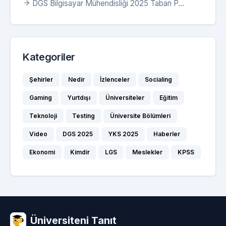
DGS Bilgisayar Mühendisliği 2025 Taban P...
Kategoriler
Şehirler
Nedir
İzlenceler
Socialing
Gaming
Yurtdışı
Üniversiteler
Eğitim
Teknoloji
Testing
Üniversite Bölümleri
Video
DGS 2025
YKS 2025
Haberler
Ekonomi
Kimdir
LGS
Meslekler
KPSS
Üniversiteni Tanıt