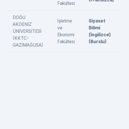
Fakültesi
DOĞU
İşletme
Siyaset
AKDENİZ
ve
Bilimi
ÜNİVERSİTESİ
Ekonomi
(İngilizce)
(KKTC-
Fakültesi
(Burslu)
GAZİMAĞUSA)