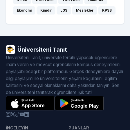
Ekonomi
Kimdir
LGS
Meslekler
KPSS
Üniversiteni Tanıt
Üniversiteni Tanıt, üniversite tercihi yapacak öğrencilere
ilham veren ve mevcut öğrencilerin kampüs deneyimlerini
paylaşabileceği bir platformdur. Gerçek deneyimlere dayalı
bilgi paylaşımı ile üniversitelerin yaşam koşullarını, eğitim
kalitesini ve sosyal olanaklarını daha yakından tanıyın. Sen
de üniversiteni tanıtarak öğrencilere ışık tut!
İNCELEYIN
PUANLAR