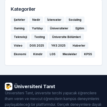
Kategoriler
Şehirler
Nedir
İzlenceler
Socialing
Gaming
Yurtdışı
Üniversiteler
Eğitim
Teknoloji
Testing
Üniversite Bölümleri
Video
DGS 2025
YKS 2025
Haberler
Ekonomi
Kimdir
LGS
Meslekler
KPSS
Üniversiteni Tanıt
Üniversiteni Tanıt, üniversite tercihi yapacak öğrencilere
ilham veren ve mevcut öğrencilerin kampüs deneyimlerini
paylaşabileceği bir platformdur. Gerçek deneyimlere dayalı