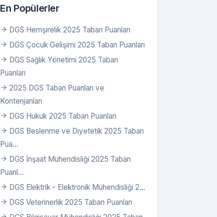
En Popülerler
DGS Hemşirelik 2025 Taban Puanları
DGS Çocuk Gelişimi 2025 Taban Puanları
DGS Sağlık Yönetimi 2025 Taban
Puanları
2025 DGS Taban Puanları ve
Kontenjanları
DGS Hukuk 2025 Taban Puanları
Taban P.
Tavan P.
DGS Beslenme ve Diyetetik 2025 Taban
Pua...
306,14381
306,14381
DGS İnşaat Mühendisliği 2025 Taban
308,34327
308,34327
Puanl...
306,52659
306,52659
278,24752
279,65206
DGS Elektrik - Elektronik Mühendisliği 2...
DGS Veterinerlik 2025 Taban Puanları
294,65897
294,65897