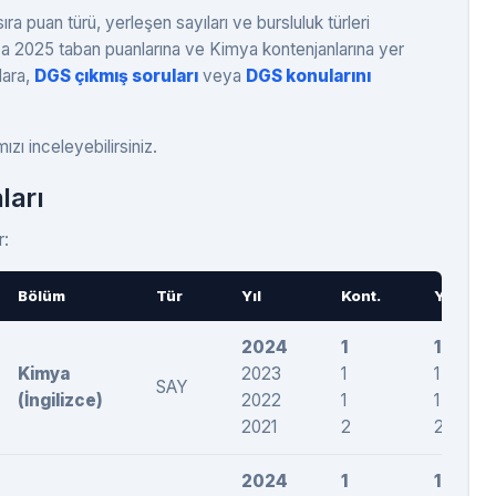
ra puan türü, yerleşen sayıları ve bursluluk türleri
a 2025 taban puanlarına ve Kimya kontenjanlarına yer
lara,
DGS çıkmış soruları
veya
DGS konularını
zı inceleyebilirsiniz.
ları
r:
Bölüm
Tür
Yıl
Kont.
Yer.
2024
1
1
Kimya
2023
1
1
SAY
(İngilizce)
2022
1
1
2021
2
2
2024
1
1