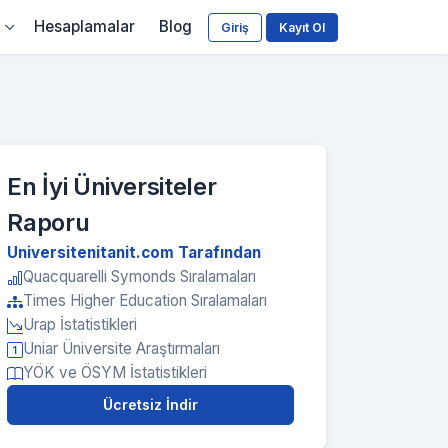
Hesaplamalar
Blog
Giriş
Kayıt Ol
En İyi Üniversiteler
Raporu
Universitenitanit.com Tarafından
Quacquarelli Symonds Sıralamaları
Times Higher Education Sıralamaları
Urap İstatistikleri
Uniar Üniversite Araştırmaları
YÖK ve ÖSYM İstatistikleri
Ücretsiz İndir