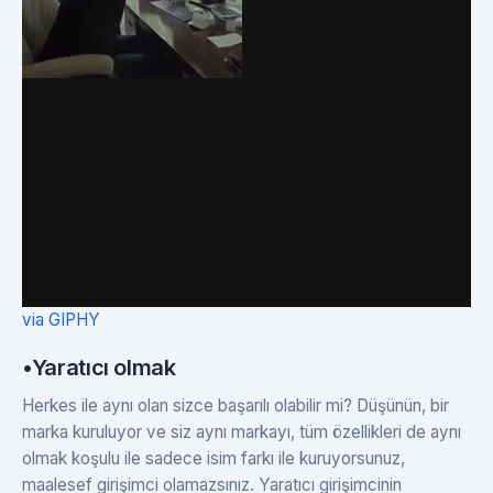
via GIPHY
•Yaratıcı olmak
Herkes ile aynı olan sizce başarılı olabilir mi? Düşünün, bir
marka kuruluyor ve siz aynı markayı, tüm özellikleri de aynı
olmak koşulu ile sadece isim farkı ile kuruyorsunuz,
maalesef girişimci olamazsınız. Yaratıcı girişimcinin