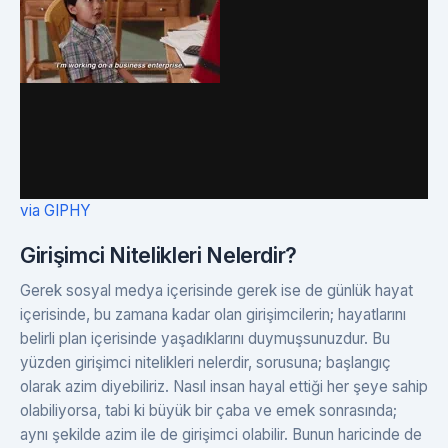
via GIPHY
Girişimci Nitelikleri Nelerdir?
Gerek sosyal medya içerisinde gerek ise de günlük hayat
içerisinde, bu zamana kadar olan girişimcilerin; hayatlarını
belirli plan içerisinde yaşadıklarını duymuşsunuzdur. Bu
yüzden girişimci nitelikleri nelerdir, sorusuna; başlangıç
olarak azim diyebiliriz. Nasıl insan hayal ettiği her şeye sahip
olabiliyorsa, tabi ki büyük bir çaba ve emek sonrasında;
aynı şekilde azim ile de girişimci olabilir. Bunun haricinde de