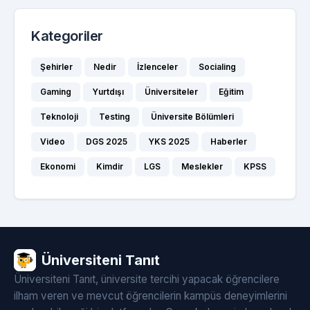
Kategoriler
Şehirler
Nedir
İzlenceler
Socialing
Gaming
Yurtdışı
Üniversiteler
Eğitim
Teknoloji
Testing
Üniversite Bölümleri
Video
DGS 2025
YKS 2025
Haberler
Ekonomi
Kimdir
LGS
Meslekler
KPSS
Üniversiteni Tanıt
Üniversiteni Tanıt, üniversite tercihi yapacak öğrencilere
ilham veren ve mevcut öğrencilerin kampüs deneyimlerini