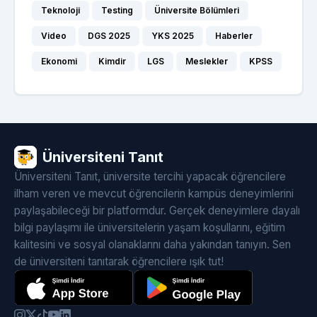
Teknoloji
Testing
Üniversite Bölümleri
Video
DGS 2025
YKS 2025
Haberler
Ekonomi
Kimdir
LGS
Meslekler
KPSS
Üniversiteni Tanıt
Üniversiteni Tanıt, üniversite tercihi yapacak öğrencilere
ilham veren ve mevcut öğrencilerin kampüs deneyimlerini
paylaşabileceği bir platformdur. Gerçek deneyimlere dayalı
bilgi paylaşımı ile üniversitelerin yaşam koşullarını, eğitim
kalitesini ve sosyal olanaklarını daha yakından tanıyın. Sen
de üniversiteni tanıtarak öğrencilere ışık tut!