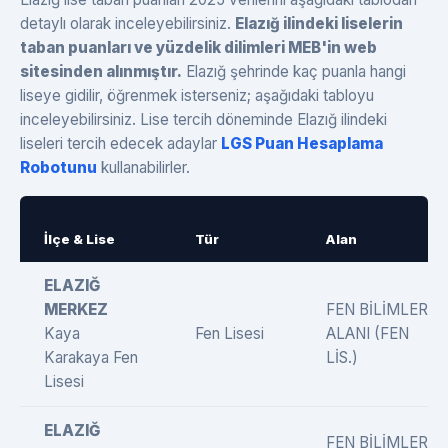
detaylı olarak inceleyebilirsiniz.
Elazığ ilindeki liselerin
taban puanları ve yüzdelik dilimleri MEB'in web
sitesinden alınmıştır.
Elazığ şehrinde kaç puanla hangi
liseye gidilir, öğrenmek isterseniz; aşağıdaki tabloyu
inceleyebilirsiniz. Lise tercih döneminde Elazığ ilindeki
liseleri tercih edecek adaylar
LGS Puan Hesaplama
Robotunu
kullanabilirler.
İlçe & Lise
Tür
Alan
ELAZIĞ
MERKEZ
FEN BİLİMLERİ
Kaya
Fen Lisesi
ALANI (FEN
Karakaya Fen
LİS.)
Lisesi
ELAZIĞ
FEN BİLİMLERİ