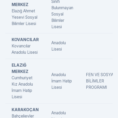
Sınıfı
MERKEZ
Bulunmayan
Elazığ Ahmet
Sosyal
Yesevi Sosyal
Bilimler
Bilimler Lisesi
Lisesi
KOVANCILAR
Anadolu
Kovancılar
Lisesi
Anadolu Lisesi
ELAZIĞ
MERKEZ
Anadolu
FEN VE SOSYAL
Cumhuriyet
İmam Hatip
BİLİMLER
Kız Anadolu
Lisesi
PROGRAMI
İmam Hatip
Lisesi
KARAKOÇAN
Anadolu
Bahçelievler