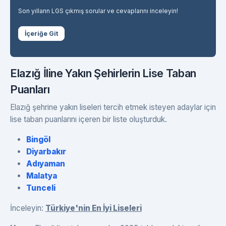
Son yılların LGS çıkmış sorular ve cevaplarını inceleyin!
İçeriğe Git
Elazığ İline Yakın Şehirlerin Lise Taban
Puanları
Elazığ şehrine yakın liseleri tercih etmek isteyen adaylar için
lise taban puanlarını içeren bir liste oluşturduk.
Bingöl
Diyarbakır
Adıyaman
Malatya
Tunceli
İnceleyin:
Türkiye'nin En İyi Liseleri