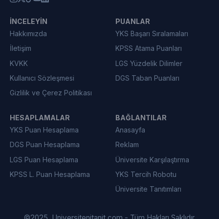
İNCELEYIN
PUANLAR
Hakkımızda
YKS Başarı Sıralamaları
İletişim
KPSS Atama Puanları
KVKK
LGS Yüzdelik Dilimler
Kullanıcı Sözleşmesi
DGS Taban Puanları
Gizlilik ve Çerez Politikası
HESAPLAMALAR
BAĞLANTILAR
YKS Puan Hesaplama
Anasayfa
DGS Puan Hesaplama
Reklam
LGS Puan Hesaplama
Üniversite Karşılaştırma
KPSS L. Puan Hesaplama
YKS Tercih Robotu
Üniversite Tanıtımları
©
2025
Universitenitanit.com - Tüm Hakları Saklıdır.