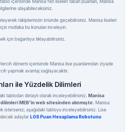
ki tablo içerisinde Manisa fen liseleri taban puanları, Manisa
ilgilerine ulaşabileceksiniz.
leyerek rakiplerinizin önünde geçebilirsiniz. Manisa liseleri
için mutlaka bu konuları inceleyin.
k için bağantıya tıklayabilirsiniz.
 tercih dönemi içerisinde Manisa lise puanlarından ziyade
ercih yapmak avantaj sağlayacaktır.
rı ile Yüzdelik Dilimleri
ki tablodan detaylı olarak inceleyebilirsiniz.
Manisa
k dilimleri MEB'in web sitesinden alınmıştır.
Manisa
k isterseniz; aşağıdaki tabloyu inceleyebilirsiniz. Lise
h edecek adaylar
LGS Puan Hesaplama Robotunu