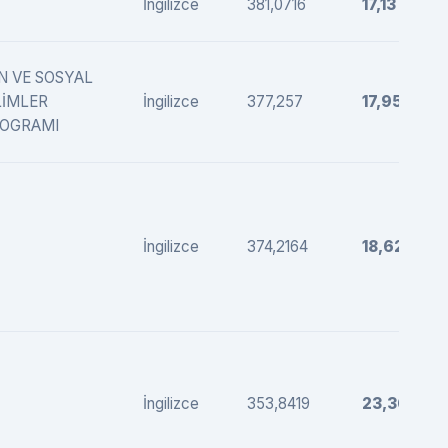
İngilizce
381,0716
17,13
N VE SOSYAL
LİMLER
İngilizce
377,257
17,95
OGRAMI
İngilizce
374,2164
18,62
İngilizce
353,8419
23,36