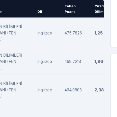
Taban
Yüzdelik
an
Dil
Puanı
Dilim
N BİLİMLERİ
ANI (FEN
İngilizce
475,7826
1,25
.)
N BİLİMLERİ
ANI (FEN
İngilizce
468,7218
1,96
.)
N BİLİMLERİ
ANI (FEN
İngilizce
464,9803
2,38
.)