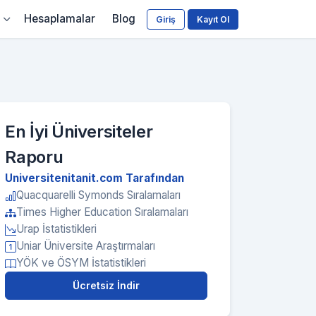
Hesaplamalar
Blog
Giriş
Kayıt Ol
En İyi Üniversiteler
Raporu
Universitenitanit.com Tarafından
Quacquarelli Symonds Sıralamaları
Times Higher Education Sıralamaları
Urap İstatistikleri
Uniar Üniversite Araştırmaları
YÖK ve ÖSYM İstatistikleri
Ücretsiz İndir