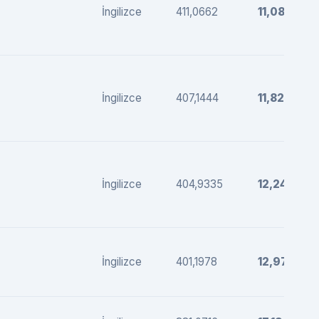
İngilizce
411,0662
11,08
İngilizce
407,1444
11,82
İngilizce
404,9335
12,24
İngilizce
401,1978
12,97