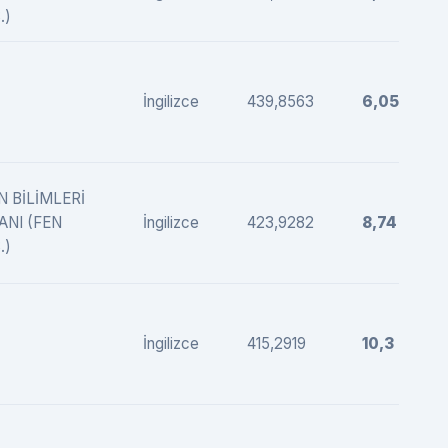
.)
İngilizce
439,8563
6,05
N BİLİMLERİ
ANI (FEN
İngilizce
423,9282
8,74
.)
İngilizce
415,2919
10,3