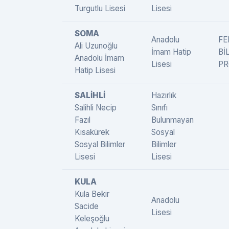
Turgutlu Lisesi
Lisesi
SOMA
Anadolu
FE
Ali Uzunoğlu
İmam Hatip
Bİ
Anadolu İmam
Lisesi
PR
Hatip Lisesi
SALİHLİ
Hazırlık
Salihli Necip
Sınıfı
Fazıl
Bulunmayan
Kısakürek
Sosyal
Sosyal Bilimler
Bilimler
Lisesi
Lisesi
KULA
Kula Bekir
Anadolu
Sacide
Lisesi
Keleşoğlu