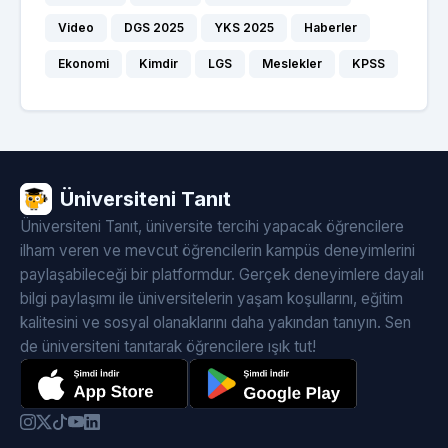
Video
DGS 2025
YKS 2025
Haberler
Ekonomi
Kimdir
LGS
Meslekler
KPSS
Üniversiteni Tanıt
Üniversiteni Tanıt, üniversite tercihi yapacak öğrencilere
ilham veren ve mevcut öğrencilerin kampüs deneyimlerini
paylaşabileceği bir platformdur. Gerçek deneyimlere dayalı
bilgi paylaşımı ile üniversitelerin yaşam koşullarını, eğitim
kalitesini ve sosyal olanaklarını daha yakından tanıyın. Sen
de üniversiteni tanıtarak öğrencilere ışık tut!