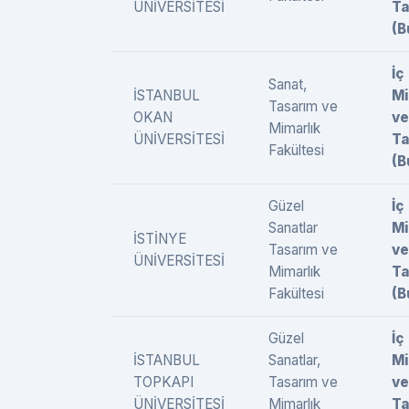
ÜNİVERSİTESİ
Ta
(B
İç
Sanat,
İSTANBUL
Mi
Tasarım ve
OKAN
ve
Mimarlık
ÜNİVERSİTESİ
Ta
Fakültesi
(B
Güzel
İç
Sanatlar
Mi
İSTİNYE
Tasarım ve
ve
ÜNİVERSİTESİ
Mimarlık
Ta
Fakültesi
(B
Güzel
İç
İSTANBUL
Sanatlar,
Mi
TOPKAPI
Tasarım ve
ve
ÜNİVERSİTESİ
Mimarlık
Ta