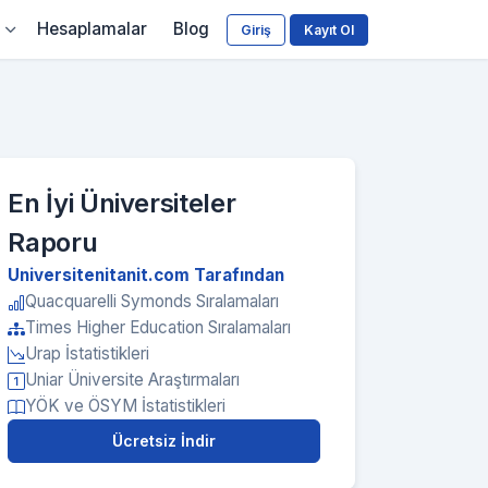
Hesaplamalar
Blog
Giriş
Kayıt Ol
En İyi Üniversiteler
Raporu
Universitenitanit.com Tarafından
Quacquarelli Symonds Sıralamaları
Times Higher Education Sıralamaları
Urap İstatistikleri
Uniar Üniversite Araştırmaları
YÖK ve ÖSYM İstatistikleri
Ücretsiz İndir