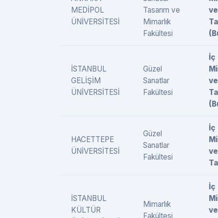
MEDİPOL
Tasarım ve
ve
ÜNİVERSİTESİ
Mimarlık
Ta
Fakültesi
(B
İç
İSTANBUL
Güzel
Mi
GELİŞİM
Sanatlar
ve
ÜNİVERSİTESİ
Fakültesi
Ta
(B
İç
Güzel
HACETTEPE
Mi
Sanatlar
ÜNİVERSİTESİ
ve
Fakültesi
Ta
İç
İSTANBUL
Mi
Mimarlık
KÜLTÜR
ve
Fakültesi