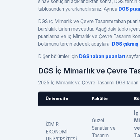
sınav sonuçları açıklandıktan sonra, DGS terci
tablosundan yararlanabilirsiniz. Ayrıca
DGS pua
DGS İç Mimarlık ve Çevre Tasarımı taban puanları
bursluluk türleri mevcuttur. Aşağıdaki tablo iç
puanlarına ve İç Mimarlık ve Çevre Tasarımı kont
bölümünü tercih edecek adaylara,
DGS çıkmış 
Diğer bölümler için
DGS taban puanları
sayfamı
DGS İç Mimarlık ve Çevre Ta
2025 İç Mimarlık ve Çevre Tasarımı DGS taban pu
Üniversite
Fakülte
Bö
İç
Güzel
Mi
İZMİR
Sanatlar ve
ve
EKONOMİ
Tasarım
Ta
ÜNİVERSİTESİ