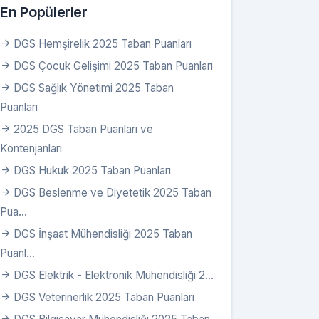
En Popülerler
DGS Hemşirelik 2025 Taban Puanları
DGS Çocuk Gelişimi 2025 Taban Puanları
DGS Sağlık Yönetimi 2025 Taban
Puanları
2025 DGS Taban Puanları ve
Kontenjanları
DGS Hukuk 2025 Taban Puanları
DGS Beslenme ve Diyetetik 2025 Taban
Pua...
ban P.
Tavan P.
DGS İnşaat Mühendisliği 2025 Taban
Puanl...
7,29673
287,29673
DGS Elektrik - Elektronik Mühendisliği 2...
5,32515
265,32515
DGS Veterinerlik 2025 Taban Puanları
7,70070
257,70070