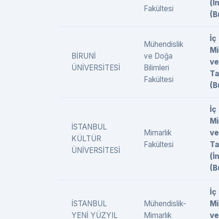
(İ
Fakültesi
(B
İç
Mühendislik
Mi
BİRUNİ
ve Doğa
ve
ÜNİVERSİTESİ
Bilimleri
Ta
Fakültesi
(B
İç
Mi
İSTANBUL
Mimarlık
ve
KÜLTÜR
Fakültesi
Ta
ÜNİVERSİTESİ
(İ
(B
İç
İSTANBUL
Mühendislik-
Mi
YENİ YÜZYIL
Mimarlık
ve