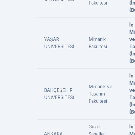
Fakültesi
(İ
(B
İç
Mi
YAŞAR
Mimarlık
ve
ÜNİVERSİTESİ
Fakültesi
Ta
(İ
(B
İç
Mi
Mimarlık ve
BAHÇEŞEHİR
ve
Tasarım
ÜNİVERSİTESİ
Ta
Fakültesi
(İ
(B
Güzel
İç
ANKARA
Sanatlar
Mi