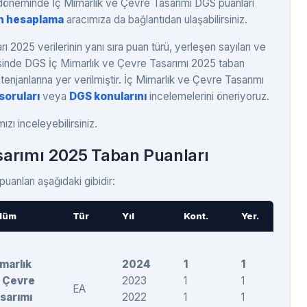
h döneminde İç Mimarlık ve Çevre Tasarımı DGS puanları
n hesaplama
aracımıza da bağlantıdan ulaşabilirsiniz.
 2025 verilerinin yanı sıra puan türü, yerleşen sayıları ve
erisinde DGS İç Mimarlık ve Çevre Tasarımı 2025 taban
enjanlarına yer verilmiştir. İç Mimarlık ve Çevre Tasarımı
soruları
veya
DGS konularını
incelemelerini öneriyoruz.
zı inceleyebilirsiniz.
sarımı 2025 Taban Puanları
anları aşağıdaki gibidir:
lüm
Tür
Yıl
Kont.
Yer.
Ta
marlık
2024
1
1
28
 Çevre
2023
1
1
26
EA
sarımı
2022
1
1
25