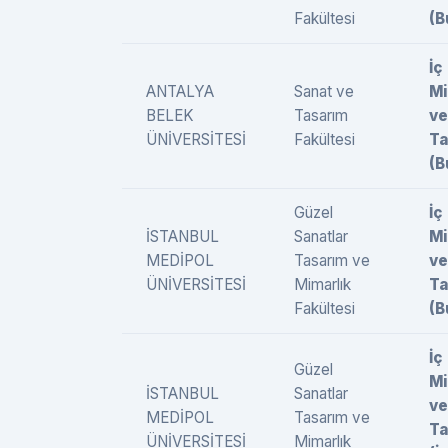
Fakültesi
(B
İç
ANTALYA
Sanat ve
Mi
BELEK
Tasarım
ve
ÜNİVERSİTESİ
Fakültesi
Ta
(B
Güzel
İç
İSTANBUL
Sanatlar
Mi
MEDİPOL
Tasarım ve
ve
ÜNİVERSİTESİ
Mimarlık
Ta
Fakültesi
(B
İç
Güzel
Mi
İSTANBUL
Sanatlar
ve
MEDİPOL
Tasarım ve
Ta
ÜNİVERSİTESİ
Mimarlık