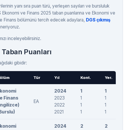
rinin yanı sıra puan türü, yerleşen sayıları ve bursluluk
DGS Ekonomi ve Finans 2025 taban puanlarına ve Ekonomi ve
 ve Finans bölümünü tercih edecek adaylara,
DGS çıkmış
öneriyoruz.
zı inceleyebilirsiniz.
 Taban Puanları
ıdaki gibidir:
ölüm
Tür
Yıl
Kont.
Yer.
T
konomi
2024
1
1
2
e Finans
2023
1
1
2
EA
İngilizce)
2022
1
1
2
Burslu)
2021
1
1
2
konomi
2024
2
2
2