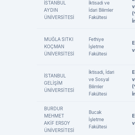
İSTANBUL
İktisadi ve
v
AYDIN
İdari Bilimler
ÜNİVERSİTESİ
Fakültesi
İ
MUĞLA SITKI
Fethiye
E
KOÇMAN
İşletme
v
ÜNİVERSİTESİ
Fakültesi
İktisadi, İdari
E
İSTANBUL
ve Sosyal
v
GELİŞİM
Bilimler
ÜNİVERSİTESİ
Fakültesi
İ
BURDUR
Bucak
MEHMET
E
İşletme
AKİF ERSOY
v
Fakültesi
ÜNİVERSİTESİ