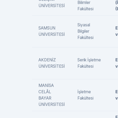
Bilimler
(
ÜNİVERSİTESİ
Fakültesi
(
Siyasal
SAMSUN
E
Bilgiler
ÜNİVERSİTESİ
v
Fakültesi
AKDENİZ
Serik İşletme
E
ÜNİVERSİTESİ
Fakültesi
v
MANİSA
CELÂL
İşletme
E
BAYAR
Fakültesi
v
ÜNİVERSİTESİ
E