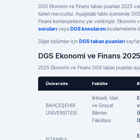
DGS Ekonomi ve Finans taban puanları 2025 verile
türleri mevcuttur. Aşağıdaki tablo içerisinde 
Finans kontenjanlarına yer verilmiştir. Ekonomi
soruları
veya
DGS konularını
incelemelerini 
Diğer bölümler için
DGS taban puanları
sayfamı
DGS Ekonomi ve Finans 2025
2025 Ekonomi ve Finans DGS taban puanları aşağ
Üniversite
Fakülte
B
İktisadi, İdari
E
BAHÇEŞEHİR
ve Sosyal
v
ÜNİVERSİTESİ
Bilimler
(
Fakültesi
(
E
İSTANBUL