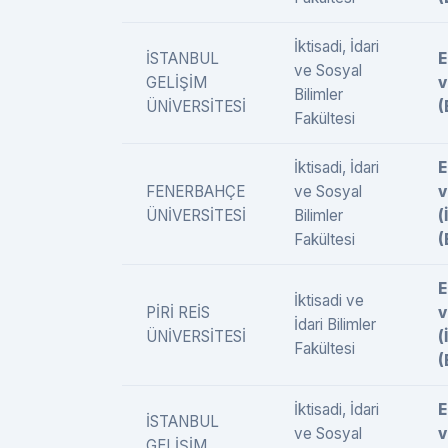
İktisadi, İdari
İSTANBUL
E
ve Sosyal
GELİŞİM
v
Bilimler
ÜNİVERSİTESİ
(
Fakültesi
İktisadi, İdari
E
FENERBAHÇE
ve Sosyal
v
ÜNİVERSİTESİ
Bilimler
(
Fakültesi
(
E
İktisadi ve
PİRİ REİS
v
İdari Bilimler
ÜNİVERSİTESİ
(
Fakültesi
(
İktisadi, İdari
E
İSTANBUL
ve Sosyal
v
GELİŞİM