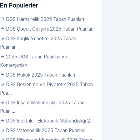
En Popülerler
DGS Hemşirelik 2025 Taban Puanları
DGS Çocuk Gelişimi 2025 Taban Puanları
DGS Sağlık Yönetimi 2025 Taban
Puanları
2025 DGS Taban Puanları ve
Kontenjanları
DGS Hukuk 2025 Taban Puanları
aban P.
Tavan P.
DGS Beslenme ve Diyetetik 2025 Taban
Pua...
68,12401
268,12401
DGS İnşaat Mühendisliği 2025 Taban
92,64316
292,64316
Puanl...
86,20363
286,20363
80,54761
280,54761
DGS Elektrik - Elektronik Mühendisliği 2...
DGS Veterinerlik 2025 Taban Puanları
52,05384
254,08424