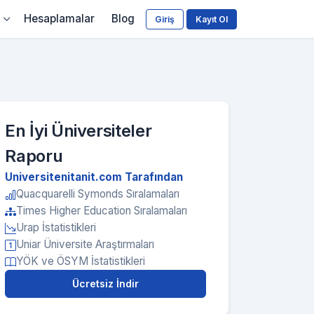
Hesaplamalar
Blog
Giriş
Kayıt Ol
En İyi Üniversiteler
Raporu
Universitenitanit.com Tarafından
Quacquarelli Symonds Sıralamaları
Times Higher Education Sıralamaları
Urap İstatistikleri
Uniar Üniversite Araştırmaları
YÖK ve ÖSYM İstatistikleri
Ücretsiz İndir