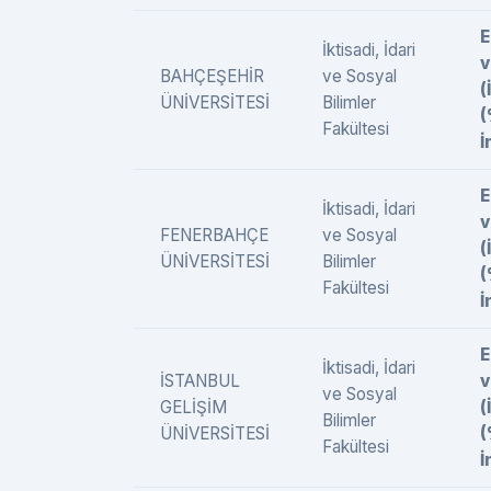
E
İktisadi, İdari
v
BAHÇEŞEHİR
ve Sosyal
(
ÜNİVERSİTESİ
Bilimler
Fakültesi
İ
E
İktisadi, İdari
v
FENERBAHÇE
ve Sosyal
(
ÜNİVERSİTESİ
Bilimler
Fakültesi
İ
E
İktisadi, İdari
İSTANBUL
v
ve Sosyal
GELİŞİM
(
Bilimler
ÜNİVERSİTESİ
Fakültesi
İ