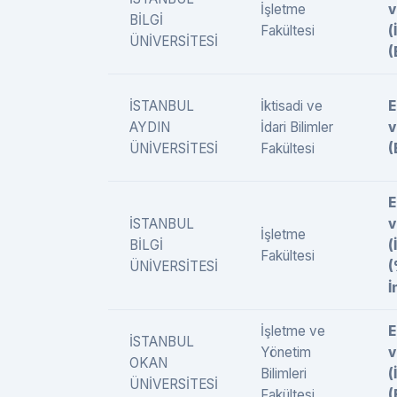
İşletme
v
BİLGİ
Fakültesi
(
ÜNİVERSİTESİ
(
İSTANBUL
İktisadi ve
E
AYDIN
İdari Bilimler
v
ÜNİVERSİTESİ
Fakültesi
(
E
İSTANBUL
v
İşletme
BİLGİ
(
Fakültesi
ÜNİVERSİTESİ
İ
İşletme ve
E
İSTANBUL
Yönetim
v
OKAN
Bilimleri
(
ÜNİVERSİTESİ
Fakültesi
(