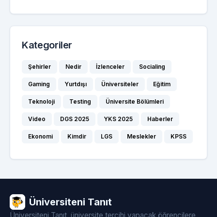
Kategoriler
Şehirler
Nedir
İzlenceler
Socialing
Gaming
Yurtdışı
Üniversiteler
Eğitim
Teknoloji
Testing
Üniversite Bölümleri
Video
DGS 2025
YKS 2025
Haberler
Ekonomi
Kimdir
LGS
Meslekler
KPSS
Üniversiteni Tanıt
Üniversiteni Tanıt, üniversite tercihi yapacak öğrencilere