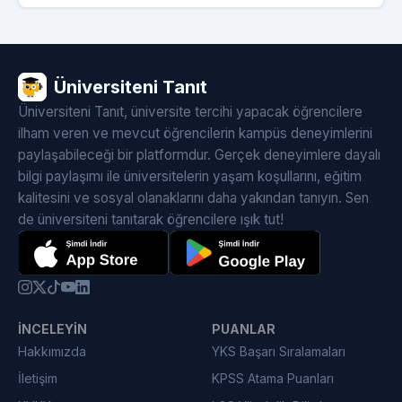
Üniversiteni Tanıt
Üniversiteni Tanıt, üniversite tercihi yapacak öğrencilere
ilham veren ve mevcut öğrencilerin kampüs deneyimlerini
paylaşabileceği bir platformdur. Gerçek deneyimlere dayalı
bilgi paylaşımı ile üniversitelerin yaşam koşullarını, eğitim
kalitesini ve sosyal olanaklarını daha yakından tanıyın. Sen
de üniversiteni tanıtarak öğrencilere ışık tut!
İNCELEYIN
PUANLAR
Hakkımızda
YKS Başarı Sıralamaları
İletişim
KPSS Atama Puanları