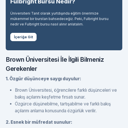
Fulbright Bursu Nedir?
Üniversiteni Tanıt olarak yurtdışında eğitim önerimize
mükemmel bir burstan bahsedeceğiz. Peki, Fulbright bursu
nedir ve Fulbright bursu nasıl alınır anlatalım.
İçeriğe Git
Brown Üniversitesi İle İlgili Bilmeniz
Gerekenler
1. Özgür düşünceye saygı duyulur:
Brown Üniversitesi, öğrencilere farklı düşünceleri ve
bakış açılarını keşfetme fırsatı sunar.
Özgürce düşünebilme, tartışabilme ve farklı bakış
açılarını anlama konusunda özgürlük verilir.
2. Esnek bir müfredat sunulur: