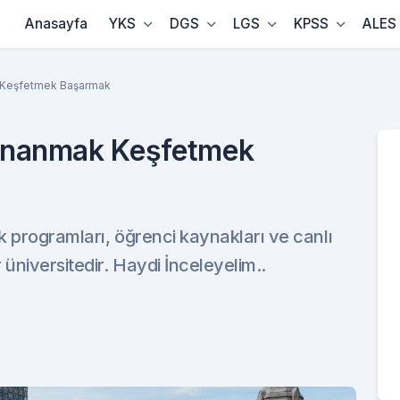
Anasayfa
YKS
DGS
LGS
KPSS
ALES
k Keşfetmek Başarmak
- İnanmak Keşfetmek
k programları, öğrenci kaynakları ve canlı
niversitedir. Haydi İnceleyelim..