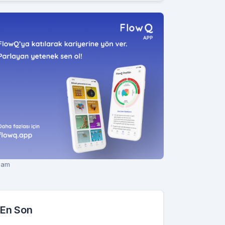
lam
En Son