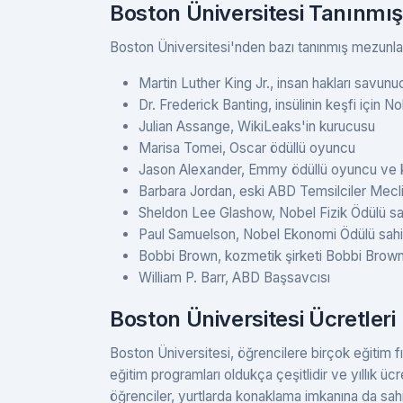
Boston Üniversitesi Tanınmış
Boston Üniversitesi'nden bazı tanınmış mezunlar
Martin Luther King Jr., insan hakları savun
Dr. Frederick Banting, insülinin keşfi için No
Julian Assange, WikiLeaks'in kurucusu
Marisa Tomei, Oscar ödüllü oyuncu
Jason Alexander, Emmy ödüllü oyuncu v
Barbara Jordan, eski ABD Temsilciler Mecli
Sheldon Lee Glashow, Nobel Fizik Ödülü sahi
Paul Samuelson, Nobel Ekonomi Ödülü sahi
Bobbi Brown, kozmetik şirketi Bobbi Brow
William P. Barr, ABD Başsavcısı
Boston Üniversitesi Ücretleri
Boston Üniversitesi, öğrencilere birçok eğitim fı
eğitim programları oldukça çeşitlidir ve yıllık üc
öğrenciler, yurtlarda konaklama imkanına da sahipt