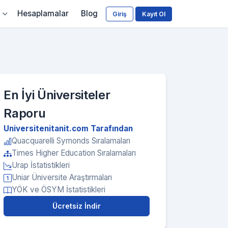
Hesaplamalar
Blog
Giriş
Kayıt Ol
En İyi Üniversiteler
Raporu
Universitenitanit.com Tarafından
Quacquarelli Symonds Sıralamaları
Times Higher Education Sıralamaları
Urap İstatistikleri
Uniar Üniversite Araştırmaları
YÖK ve ÖSYM İstatistikleri
Ücretsiz İndir