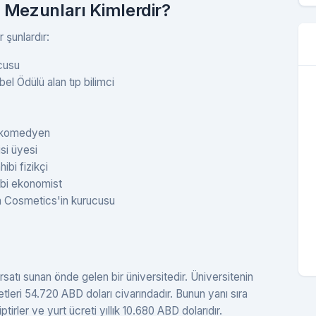
 Mezunları Kimlerdir?
 şunlardır:
ucusu
bel Ödülü alan tıp bilimci
e komedyen
si üyesi
bi fizikçi
bi ekonomist
n Cosmetics'in kurucusu
rsatı sunan önde gelen bir üniversitedir. Üniversitenin
retleri 54.720 ABD doları civarındadır. Bunun yanı sıra
irler ve yurt ücreti yıllık 10.680 ABD dolarıdır.