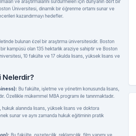
maları ve araştırmalarını sürdürmeleri için dünyanın dört bir
Boston Üniversitesi, dinamik bir öğrenme ortamı sunar ve
ecerileri kazandırmayı hedefler.
inde bulunan özel bir araştırma üniversitesidir. Boston
l bir kampüsü olan 135 hektarlık araziye sahiptir ve Boston
versitesi, 10 fakülte ve 17 okulda lisans, yüksek lisans ve
 Nelerdir?
siness):
Bu fakülte, işletme ve yönetim konusunda lisans,
ır. Özellikle mükemmel MBA programı ile tanınmaktadır.
, hukuk alanında lisans, yüksek lisans ve doktora
çenek sunar ve aynı zamanda hukuk eğitiminin pratik
on):
Bu fakülte, gazetecilik, reklamcılık, film yapımı ve