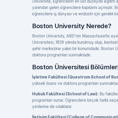
Üniversite, öğrencilerin en üst düzeyde eğitim al
yanından gelen öğrencilere kapılarını açmıştır. 
öğrencilere iş dünyası ve endüstri için gerekli b
Boston University Nerede?
Boston University, ABD'nin Massachusetts eyalet
Üniversitesi, 1839 yılında kurulmuş olup, kentse
şehir merkezine yakın bir konumdadır. Boston Üni
doktora programları sunmaktadır.
Boston Üniversitesi Bölümleri
İşletme Fakültesi (Questrom School of Bu
yüksek lisans ve doktora programları sunmaktad
Hukuk Fakültesi (School of Law):
Bu fakülte
programları sunar. Öğrencilere birçok farklı se
yönlerine de odaklanır.
İletişim Fakültesi (College of Communicati