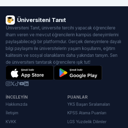
Üniversiteni Tanıt
Üniversiteni Tanıt, üniversite tercihi yapacak öğrencilere
ilham veren ve mevcut öğrencilerin kampüs deneyimlerini
paylaşabileceği bir platformdur. Gerçek deneyimlere dayalı
bilgi paylaşımı ile üniversitelerin yaşam koşullarını, eğitim
kalitesini ve sosyal olanaklarını daha yakından tanıyın. Sen
de üniversiteni tanıtarak öğrencilere ışık tut!
İNCELEYIN
PUANLAR
Hakkımızda
YKS Başarı Sıralamaları
İletişim
KPSS Atama Puanları
KVKK
LGS Yüzdelik Dilimler