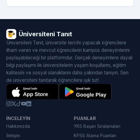
Üniversiteni Tanıt
Üniversiteni Tanıt, üniversite tercihi yapacak öğrencilere
ilham veren ve mevcut öğrencilerin kampüs deneyimlerini
paylaşabileceği bir platformdur. Gerçek deneyimlere dayalı
bilgi paylaşımı ile üniversitelerin yaşam koşullarını, eğitim
kalitesini ve sosyal olanaklarını daha yakından tanıyın. Sen
de üniversiteni tanıtarak öğrencilere ışık tut!
İNCELEYIN
PUANLAR
Hakkımızda
YKS Başarı Sıralamaları
İletişim
KPSS Atama Puanları