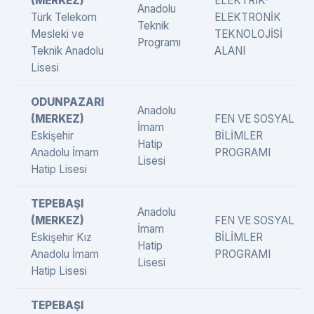
(MERKEZ)
ELEKTRİK-
Anadolu
Türk Telekom
ELEKTRONİK
Teknik
Mesleki ve
TEKNOLOJİSİ
Programı
Teknik Anadolu
ALANI
Lisesi
ODUNPAZARI
Anadolu
(MERKEZ)
FEN VE SOSYAL
İmam
Eskişehir
BİLİMLER
Hatip
Anadolu İmam
PROGRAMI
Lisesi
Hatip Lisesi
TEPEBAŞI
Anadolu
(MERKEZ)
FEN VE SOSYAL
İmam
Eskişehir Kız
BİLİMLER
Hatip
Anadolu İmam
PROGRAMI
Lisesi
Hatip Lisesi
TEPEBAŞI