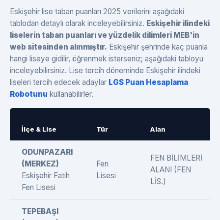
Eskişehir lise taban puanları 2025 verilerini aşağıdaki
tablodan detaylı olarak inceleyebilirsiniz.
Eskişehir ilindeki
liselerin taban puanları ve yüzdelik dilimleri MEB'in
web sitesinden alınmıştır.
Eskişehir şehrinde kaç puanla
hangi liseye gidilir, öğrenmek isterseniz; aşağıdaki tabloyu
inceleyebilirsiniz. Lise tercih döneminde Eskişehir ilindeki
liseleri tercih edecek adaylar
LGS Puan Hesaplama
Robotunu
kullanabilirler.
İlçe & Lise
Tür
Alan
ODUNPAZARI
FEN BİLİMLERİ
(MERKEZ)
Fen
ALANI (FEN
Eskişehir Fatih
Lisesi
LİS.)
Fen Lisesi
TEPEBAŞI