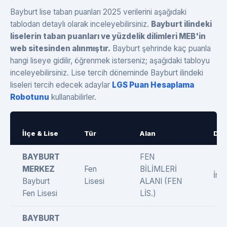
Bayburt lise taban puanları 2025 verilerini aşağıdaki
tablodan detaylı olarak inceleyebilirsiniz.
Bayburt ilindeki
liselerin taban puanları ve yüzdelik dilimleri MEB'in
web sitesinden alınmıştır.
Bayburt şehrinde kaç puanla
hangi liseye gidilir, öğrenmek isterseniz; aşağıdaki tabloyu
inceleyebilirsiniz. Lise tercih döneminde Bayburt ilindeki
liseleri tercih edecek adaylar
LGS Puan Hesaplama
Robotunu
kullanabilirler.
İlçe & Lise
Tür
Alan
Dil
BAYBURT
FEN
MERKEZ
Fen
BİLİMLERİ
İngi
Bayburt
Lisesi
ALANI (FEN
Fen Lisesi
LİS.)
BAYBURT