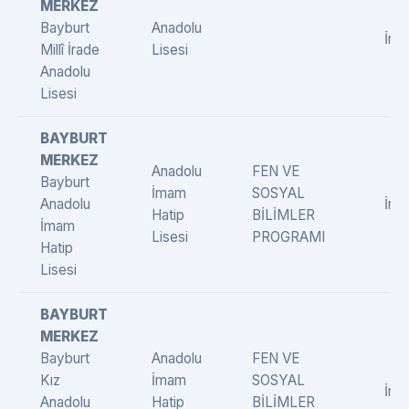
MERKEZ
Bayburt
Anadolu
İngi
Millî İrade
Lisesi
Anadolu
Lisesi
BAYBURT
MERKEZ
Anadolu
FEN VE
Bayburt
İmam
SOSYAL
Anadolu
İngi
Hatip
BİLİMLER
İmam
Lisesi
PROGRAMI
Hatip
Lisesi
BAYBURT
MERKEZ
Bayburt
Anadolu
FEN VE
Kız
İmam
SOSYAL
İngi
Anadolu
Hatip
BİLİMLER