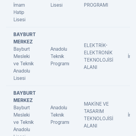
İmam
Lisesi
PROGRAMI
Hatip
Lisesi
BAYBURT
MERKEZ
ELEKTRİK-
Bayburt
Anadolu
ELEKTRONİK
Mesleki
Teknik
İngi
TEKNOLOJİSİ
ve Teknik
Programı
ALANI
Anadolu
Lisesi
BAYBURT
MERKEZ
MAKİNE VE
Bayburt
Anadolu
TASARIM
Mesleki
Teknik
İngi
TEKNOLOJİSİ
ve Teknik
Programı
ALANI
Anadolu