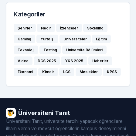
Kategoriler
Şehirler
Nedir
İzlenceler
Socialing
Gaming
Yurtdışı
Üniversiteler
Eğitim
Teknoloji
Testing
Üniversite Bölümleri
Video
DGS 2025
YKS 2025
Haberler
Ekonomi
Kimdir
LGS
Meslekler
KPSS
Üniversiteni Tanıt
Üniversiteni Tanıt, üniversite tercihi yapacak öğrencilere
ilham veren ve mevcut öğrencilerin kampüs deneyimlerini
paylaşabileceği bir platformdur. Gerçek deneyimlere dayalı