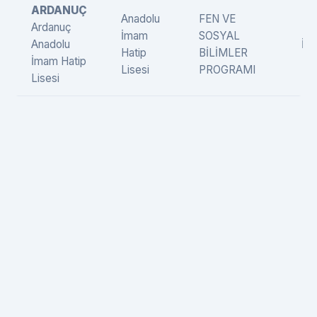
ARDANUÇ
Anadolu
FEN VE
Ardanuç
İmam
SOSYAL
Anadolu
İng
Hatip
BİLİMLER
İmam Hatip
Lisesi
PROGRAMI
Lisesi