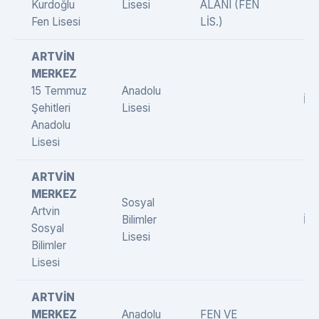
Kurdoğlu
Lisesi
ALANI (FEN
Fen Lisesi
LİS.)
ARTVİN
MERKEZ
15 Temmuz
Anadolu
İng
Şehitleri
Lisesi
Anadolu
Lisesi
ARTVİN
MERKEZ
Sosyal
Artvin
Bilimler
İng
Sosyal
Lisesi
Bilimler
Lisesi
ARTVİN
MERKEZ
Anadolu
FEN VE