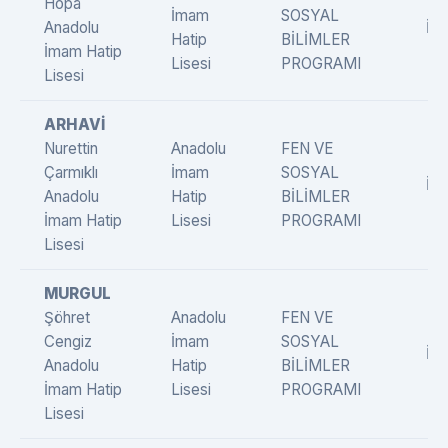
Hopa
İmam
SOSYAL
Anadolu
İng
Hatip
BİLİMLER
İmam Hatip
Lisesi
PROGRAMI
Lisesi
ARHAVİ
Nurettin
Anadolu
FEN VE
Çarmıklı
İmam
SOSYAL
İng
Anadolu
Hatip
BİLİMLER
İmam Hatip
Lisesi
PROGRAMI
Lisesi
MURGUL
Şöhret
Anadolu
FEN VE
Cengiz
İmam
SOSYAL
İng
Anadolu
Hatip
BİLİMLER
İmam Hatip
Lisesi
PROGRAMI
Lisesi