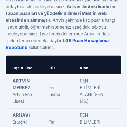
detaylı olarak inceleyebilirsiniz.
Artvin ilindeki liselerin
taban puanları ve yüzdelik dilimleri MEB'in web
sitesinden alınmıştır.
Artvin şehrinde kaç puanla hangi
liseye gidilir, öğrenmek isterseniz; aşağıdaki tabloyu
inceleyebilirsiniz. Lise tercih döneminde Artvin ilindeki
liseleri tercih edecek adaylar
LGS Puan Hesaplama
Robotunu
kullanabilirler.
İlçe & Lise
Tür
Alan
Dil
ARTVİN
FEN
MERKEZ
Fen
BİLİMLERİ
İng
Artvin Fen
Lisesi
ALANI (FEN
Lisesi
LİS.)
ARHAVİ
FEN
Ertuğrul
Fen
BİLİMLERİ
İng