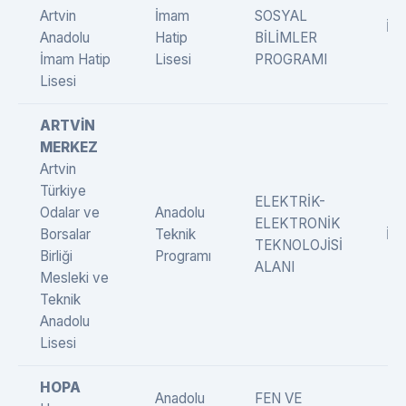
Artvin
İmam
SOSYAL
İng
Anadolu
Hatip
BİLİMLER
İmam Hatip
Lisesi
PROGRAMI
Lisesi
ARTVİN
MERKEZ
Artvin
Türkiye
ELEKTRİK-
Odalar ve
Anadolu
ELEKTRONİK
Borsalar
Teknik
İng
TEKNOLOJİSİ
Birliği
Programı
ALANI
Mesleki ve
Teknik
Anadolu
Lisesi
HOPA
Anadolu
FEN VE