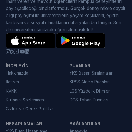
ilham veren ve mevcut öğrencilerin kampüs deneyimlerini
paylaşabileceği bir platformdur. Gerçek deneyimlere dayalı
bilgi paylaşımı ile üniversitelerin yaşam koşullarını, eğitim
kalitesini ve sosyal olanaklarını daha yakından tanıyın. Sen
de üniversiteni tanıtarak öğrencilere ışık tut!
İNCELEYIN
PUANLAR
Hakkımızda
YKS Başarı Sıralamaları
İletişim
KPSS Atama Puanları
KVKK
LGS Yüzdelik Dilimler
Kullanıcı Sözleşmesi
DGS Taban Puanları
Gizlilik ve Çerez Politikası
HESAPLAMALAR
BAĞLANTILAR
YKS Puan Hesaplama
Anasayfa