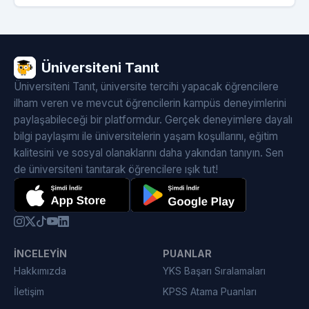
Üniversiteni Tanıt
Üniversiteni Tanıt, üniversite tercihi yapacak öğrencilere
ilham veren ve mevcut öğrencilerin kampüs deneyimlerini
paylaşabileceği bir platformdur. Gerçek deneyimlere dayalı
bilgi paylaşımı ile üniversitelerin yaşam koşullarını, eğitim
kalitesini ve sosyal olanaklarını daha yakından tanıyın. Sen
de üniversiteni tanıtarak öğrencilere ışık tut!
İNCELEYIN
PUANLAR
Hakkımızda
YKS Başarı Sıralamaları
İletişim
KPSS Atama Puanları