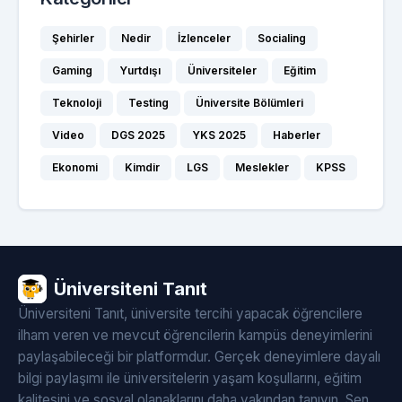
Şehirler
Nedir
İzlenceler
Socialing
Gaming
Yurtdışı
Üniversiteler
Eğitim
Teknoloji
Testing
Üniversite Bölümleri
Video
DGS 2025
YKS 2025
Haberler
Ekonomi
Kimdir
LGS
Meslekler
KPSS
Üniversiteni Tanıt
Üniversiteni Tanıt, üniversite tercihi yapacak öğrencilere
ilham veren ve mevcut öğrencilerin kampüs deneyimlerini
paylaşabileceği bir platformdur. Gerçek deneyimlere dayalı
bilgi paylaşımı ile üniversitelerin yaşam koşullarını, eğitim
kalitesini ve sosyal olanaklarını daha yakından tanıyın. Sen