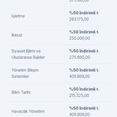
375.188,00
%50 İndirimli
₺
İşletme
263.175,00
%50 İndirimli
₺
İktisat
250.000,00
Siyaset Bilimi ve
%50 İndirimli
₺
Uluslararası İlişkiler
275.890,00
Yönetim Bilişim
%50 İndirimli
₺
Sistemleri
409.806,00
%50 İndirimli
₺
Bilim Tarihi
215.325,00
%50 İndirimli
₺
Havacılık Yönetimi
409.806,00