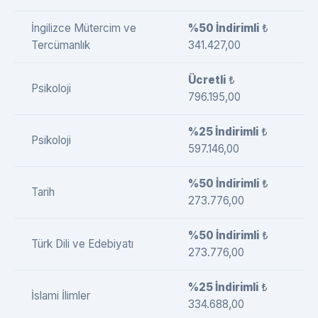
İngilizce Mütercim ve
%50 İndirimli
₺
Tercümanlık
341.427,00
Ücretli
₺
Psikoloji
796.195,00
%25 İndirimli
₺
Psikoloji
597.146,00
%50 İndirimli
₺
Tarih
273.776,00
%50 İndirimli
₺
Türk Dili ve Edebiyatı
273.776,00
%25 İndirimli
₺
İslami İlimler
334.688,00