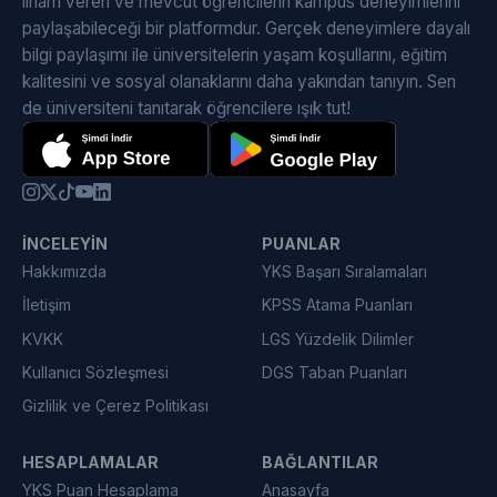
ilham veren ve mevcut öğrencilerin kampüs deneyimlerini
paylaşabileceği bir platformdur. Gerçek deneyimlere dayalı
bilgi paylaşımı ile üniversitelerin yaşam koşullarını, eğitim
kalitesini ve sosyal olanaklarını daha yakından tanıyın. Sen
de üniversiteni tanıtarak öğrencilere ışık tut!
İNCELEYIN
PUANLAR
Hakkımızda
YKS Başarı Sıralamaları
İletişim
KPSS Atama Puanları
KVKK
LGS Yüzdelik Dilimler
Kullanıcı Sözleşmesi
DGS Taban Puanları
Gizlilik ve Çerez Politikası
HESAPLAMALAR
BAĞLANTILAR
YKS Puan Hesaplama
Anasayfa