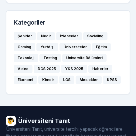
Kategoriler
Şehirler
Nedir
İzlenceler
Socialing
Gaming
Yurtdışı
Üniversiteler
Eğitim
Teknoloji
Testing
Üniversite Bölümleri
Video
DGS 2025
YKS 2025
Haberler
Ekonomi
Kimdir
LGS
Meslekler
KPSS
Üniversiteni Tanıt
Üniversiteni Tanıt, üniversite tercihi yapacak öğrencilere