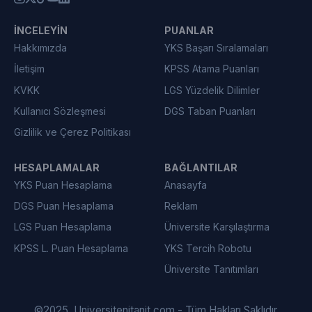
İNCELEYIN
PUANLAR
Hakkımızda
YKS Başarı Sıralamaları
İletişim
KPSS Atama Puanları
KVKK
LGS Yüzdelik Dilimler
Kullanıcı Sözleşmesi
DGS Taban Puanları
Gizlilik ve Çerez Politikası
HESAPLAMALAR
BAĞLANTILAR
YKS Puan Hesaplama
Anasayfa
DGS Puan Hesaplama
Reklam
LGS Puan Hesaplama
Üniversite Karşılaştırma
KPSS L. Puan Hesaplama
YKS Tercih Robotu
Üniversite Tanıtımları
©
2025
Universitenitanit.com - Tüm Hakları Saklıdır.