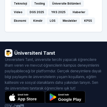
Teknoloji
Testing
Üniversite Bölümleri
Video
DGS 2025
YKS 2025
Haberler
Ekonomi
Kimdir
LGS
Meslekler
KPSS
Üniversiteni Tanıt
Üniversiteni Tanıt, üniversite tercihi yapacak öğrencilere
ilham veren ve mevcut öğrencilerin kampüs deneyimlerini
paylaşabileceği bir platformdur. Gerçek deneyimlere dayalı
bilgi paylaşımı ile üniversitelerin yaşam koşullarını, eğitim
kalitesini ve sosyal olanaklarını daha yakından tanıyın. Sen
de üniversiteni tanıtarak öğrencilere ışık tut!