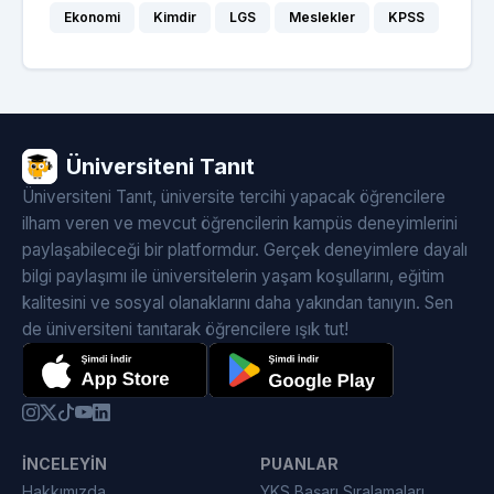
Ekonomi
Kimdir
LGS
Meslekler
KPSS
Üniversiteni Tanıt
Üniversiteni Tanıt, üniversite tercihi yapacak öğrencilere
ilham veren ve mevcut öğrencilerin kampüs deneyimlerini
paylaşabileceği bir platformdur. Gerçek deneyimlere dayalı
bilgi paylaşımı ile üniversitelerin yaşam koşullarını, eğitim
kalitesini ve sosyal olanaklarını daha yakından tanıyın. Sen
de üniversiteni tanıtarak öğrencilere ışık tut!
İNCELEYIN
PUANLAR
Hakkımızda
YKS Başarı Sıralamaları