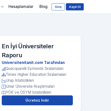
Hesaplamalar
Blog
Giriş
Kayıt Ol
En İyi Üniversiteler
Raporu
Universitenitanit.com Tarafından
Quacquarelli Symonds Sıralamaları
Times Higher Education Sıralamaları
Urap İstatistikleri
Uniar Üniversite Araştırmaları
YÖK ve ÖSYM İstatistikleri
Ücretsiz İndir