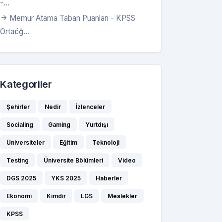
-...
Memur Atama Taban Puanları - KPSS
Ortaöğ...
Kategoriler
Şehirler
Nedir
İzlenceler
Socialing
Gaming
Yurtdışı
Üniversiteler
Eğitim
Teknoloji
Testing
Üniversite Bölümleri
Video
DGS 2025
YKS 2025
Haberler
Ekonomi
Kimdir
LGS
Meslekler
KPSS