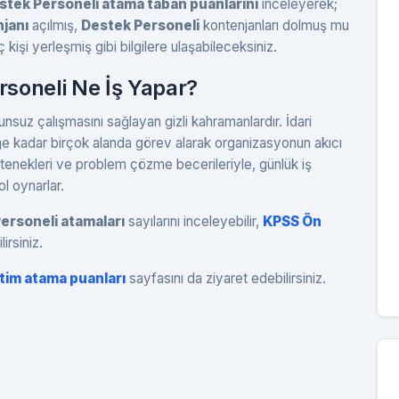
tek Personeli atama taban puanlarını
inceleyerek;
janı
açılmış,
Destek Personeli
kontenjanları dolmuş mu
 kişi yerleşmiş gibi bilgilere ulaşabileceksiniz.
soneli Ne İş Yapar?
nsuz çalışmasını sağlayan gizli kahramanlardır. İdari
ğe kadar birçok alanda görev alarak organizasyonun akıcı
etenekleri ve problem çözme becerileriyle, günlük iş
l oynarlar.
Personeli atamaları
sayılarını inceleyebilir,
KPSS Ön
irsiniz.
tim atama puanları
sayfasını da ziyaret edebilirsiniz.