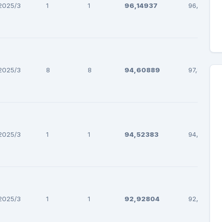
2025/3
1
1
96,14937
96,14937
2025/3
8
8
94,60889
97,85395
2025/3
1
1
94,52383
94,52383
2025/3
1
1
92,92804
92,92804