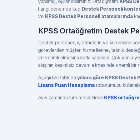
yapılmış, öğrenebilirsiniz. Ortaöğretim
KPSS Des
hangi dönemde kaç
Destek Personeli konten
ve
KPSS Destek Personeli atamalarında
kaç
KPSS Ortaöğretim Destek Per
Destek personeli, işletmelerin ve kurumların soru
görevlerden müşteri hizmetlerine, teknik deste
ve verimli olmasına katkı sağlarlar. Çok yönlü y
akışının kesintisiz devam etmesinde önemli bir ro
Aşağıdaki tabloda
yıllara göre KPSS Destek 
Lisans Puan Hesaplama
robotumuzu kullanabil
Aynı zamanda tüm mesleklerin
KPSS ortaöğre