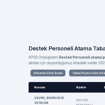
Destek Personeli Atama Taba
KPSS Ortaöğretim
Destek Personeli atama p
alımları için oluşturduğumuz listedeki veriler 202
Döneme Göre Sırala
Taban Puana Göre Sıra
Kurum
Kadro
ÇEVRE, ŞEHİRCİLİK
DESTEK
VE İKLİM
PERSONELİ