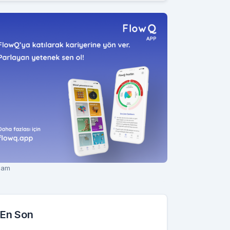
lam
En Son