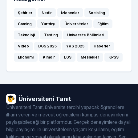
Şehirler
Nedir
İzlenceler
Socialing
Gaming
Yurtdışı
Üniversiteler
Eğitim
Teknoloji
Testing
Üniversite Bölümleri
Video
DGS 2025
YKS 2025
Haberler
Ekonomi
Kimdir
LGS
Meslekler
KPSS
Üniversiteni Tanıt
Üniversiteni Tanıt, üniversite tercihi yapacak öğrencilere
ilham veren ve mevcut öğrencilerin kampüs deneyimlerini
paylaşabileceği bir platformdur. Gerçek deneyimlere dayalı
bilgi paylaşımı ile üniversitelerin yaşam koşullarını, eğitim
kalitesini ve sosyal olanaklarını daha yakından tanıyın. Sen