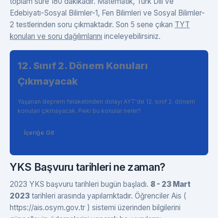
toplam süre 180 dakikadır. Matematik, Türk Dili ve
Edebiyatı-Sosyal Bilimler-1, Fen Bilimleri ve Sosyal Bilimler-
2 testlerinden soru çıkmaktadır. Son 5 sene çıkan
TYT
konuları ve soru dağılımlarını
inceleyebilirsiniz.
12. Sınıf 2. Dönem Konuları
Çıkmayacak
Yaşanan deprem felaketinden dolayı AYT'de 12. sınıf 2. dönem
konuları çıkmayacak. Peki bu konular neler?
İçeriğe Git
YKS Başvuru tarihleri ne zaman?
2023 YKS başvuru tarihleri bugün başladı.
8 - 23 Mart
2023
tarihleri arasında yapılamktadır. Öğrenciler Ais (
https://ais.osym.gov.tr ) sistemi üzerinden bilgilerini