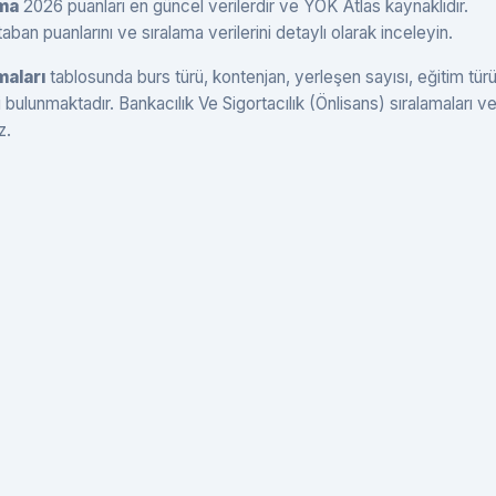
ama
2026 puanları en güncel verilerdir ve YÖK Atlas kaynaklıdır.
ban puanlarını ve sıralama verilerini detaylı olarak inceleyin.
maları
tablosunda burs türü, kontenjan, yerleşen sayısı, eğitim tür
ri bulunmaktadır. Bankacılık Ve Sigortacılık (Önlisans) sıralamaları v
z.