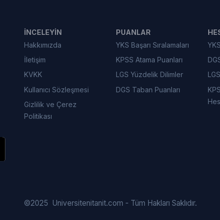
İNCELEYIN
PUANLAR
HE
Hakkımızda
YKS Başarı Sıralamaları
YKS
İletişim
KPSS Atama Puanları
DGS
KVKK
LGS Yüzdelik Dilimler
LGS
Kullanıcı Sözleşmesi
DGS Taban Puanları
KPS
Hes
Gizlilik ve Çerez
Politikası
©
2025
Universitenitanit.com - Tüm Hakları Saklıdır.