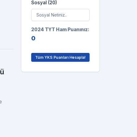
Sosyal (20)
2024 TYT Ham Puanınız:
0
Tüm YKS Puanları Hesapla!
mü
e