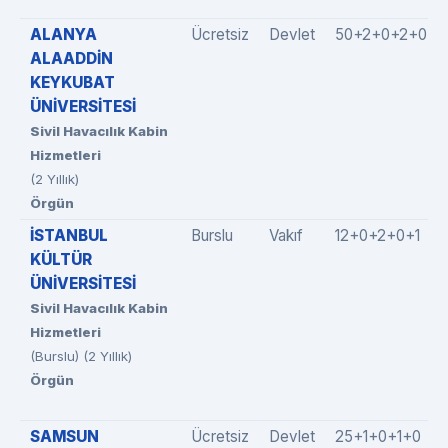
ALANYA
Ücretsiz
Devlet
50+2+0+2+0
ALAADDİN
KEYKUBAT
ÜNİVERSİTESİ
Sivil Havacılık Kabin
Hizmetleri
(2 Yıllık)
Örgün
İSTANBUL
Burslu
Vakıf
12+0+2+0+1
KÜLTÜR
ÜNİVERSİTESİ
Sivil Havacılık Kabin
Hizmetleri
(Burslu) (2 Yıllık)
Örgün
SAMSUN
Ücretsiz
Devlet
25+1+0+1+0