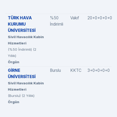
TÜRK HAVA
%50
Vakıf
20+0+0+0+0
KURUMU
İndirimli
ÜNİVERSİTESİ
Sivil Havacılık Kabin
Hizmetleri
(%50 İndirimli) (2
Yıllık)
Örgün
GİRNE
Burslu
KKTC
3+0+0+0+0
ÜNİVERSİTESİ
Sivil Havacılık Kabin
Hizmetleri
(Burslu) (2 Yıllık)
Örgün