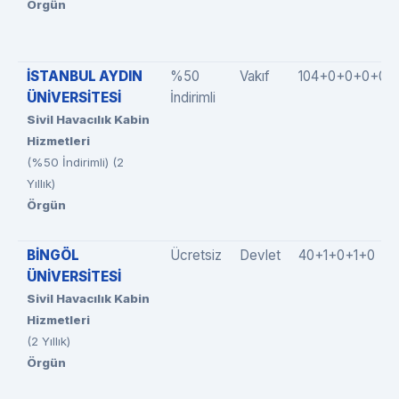
Örgün
İSTANBUL AYDIN
%50
Vakıf
104+0+0+0+0
ÜNİVERSİTESİ
İndirimli
Sivil Havacılık Kabin
Hizmetleri
(%50 İndirimli) (2
Yıllık)
Örgün
BİNGÖL
Ücretsiz
Devlet
40+1+0+1+0
ÜNİVERSİTESİ
Sivil Havacılık Kabin
Hizmetleri
(2 Yıllık)
Örgün