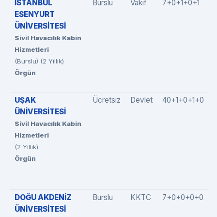
İSTANBUL
Burslu
Vakıf
7+0+1+0+1
ESENYURT
ÜNİVERSİTESİ
Sivil Havacılık Kabin
Hizmetleri
(Burslu) (2 Yıllık)
Örgün
UŞAK
Ücretsiz
Devlet
40+1+0+1+0
ÜNİVERSİTESİ
Sivil Havacılık Kabin
Hizmetleri
(2 Yıllık)
Örgün
DOĞU AKDENİZ
Burslu
KKTC
7+0+0+0+0
ÜNİVERSİTESİ