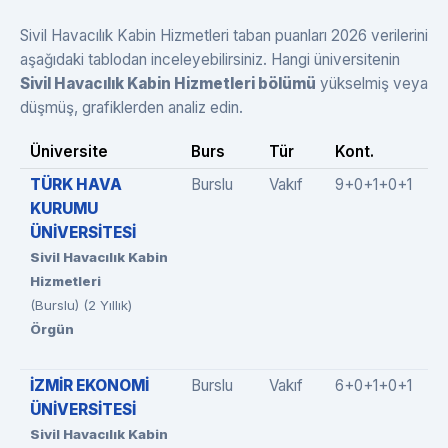
Sivil Havacılık Kabin Hizmetleri taban puanları 2026 verilerini
aşağıdaki tablodan inceleyebilirsiniz. Hangi üniversitenin
Sivil Havacılık Kabin Hizmetleri bölümü
yükselmiş veya
düşmüş, grafiklerden analiz edin.
Üniversite
Burs
Tür
Kont.
TÜRK HAVA
Burslu
Vakıf
9+0+1+0+1
KURUMU
ÜNİVERSİTESİ
Sivil Havacılık Kabin
Hizmetleri
(Burslu) (2 Yıllık)
Örgün
İZMİR EKONOMİ
Burslu
Vakıf
6+0+1+0+1
ÜNİVERSİTESİ
Sivil Havacılık Kabin