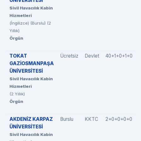
ÜNİVERSİTESİ
Sivil Havacılık Kabin
Hizmetleri
(İngilizce) (Burslu) (2
Yıllık)
Örgün
TOKAT
Ücretsiz
Devlet
40+1+0+1+0
GAZİOSMANPAŞA
ÜNİVERSİTESİ
Sivil Havacılık Kabin
Hizmetleri
(2 Yıllık)
Örgün
AKDENİZ KARPAZ
Burslu
KKTC
2+0+0+0+0
ÜNİVERSİTESİ
Sivil Havacılık Kabin