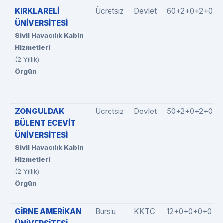
KIRKLARELİ
Ücretsiz
Devlet
60+2+0+2+0
ÜNİVERSİTESİ
Sivil Havacılık Kabin
Hizmetleri
(2 Yıllık)
Örgün
ZONGULDAK
Ücretsiz
Devlet
50+2+0+2+0
BÜLENT ECEVİT
ÜNİVERSİTESİ
Sivil Havacılık Kabin
Hizmetleri
(2 Yıllık)
Örgün
GİRNE AMERİKAN
Burslu
KKTC
12+0+0+0+0