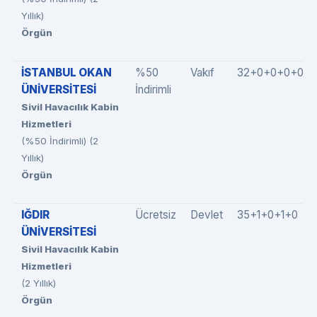
Yıllık)
Örgün
İSTANBUL OKAN
%50
Vakıf
32+0+0+0+0
ÜNİVERSİTESİ
İndirimli
Sivil Havacılık Kabin
Hizmetleri
(%50 İndirimli) (2
Yıllık)
Örgün
IĞDIR
Ücretsiz
Devlet
35+1+0+1+0
ÜNİVERSİTESİ
Sivil Havacılık Kabin
Hizmetleri
(2 Yıllık)
Örgün