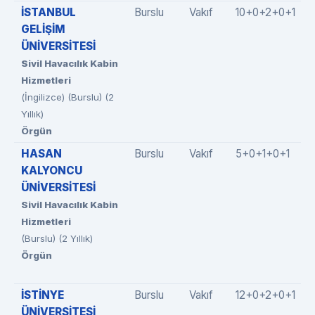
İSTANBUL
Burslu
Vakıf
10+0+2+0+1
GELİŞİM
ÜNİVERSİTESİ
Sivil Havacılık Kabin
Hizmetleri
(İngilizce) (Burslu) (2
Yıllık)
Örgün
HASAN
Burslu
Vakıf
5+0+1+0+1
KALYONCU
ÜNİVERSİTESİ
Sivil Havacılık Kabin
Hizmetleri
(Burslu) (2 Yıllık)
Örgün
İSTİNYE
Burslu
Vakıf
12+0+2+0+1
ÜNİVERSİTESİ