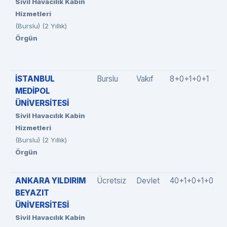
Sivil Havacılık Kabin
Hizmetleri
(Burslu) (2 Yıllık)
Örgün
İSTANBUL
Burslu
Vakıf
8+0+1+0+1
MEDİPOL
ÜNİVERSİTESİ
Sivil Havacılık Kabin
Hizmetleri
(Burslu) (2 Yıllık)
Örgün
ANKARA YILDIRIM
Ücretsiz
Devlet
40+1+0+1+0
BEYAZIT
ÜNİVERSİTESİ
Sivil Havacılık Kabin