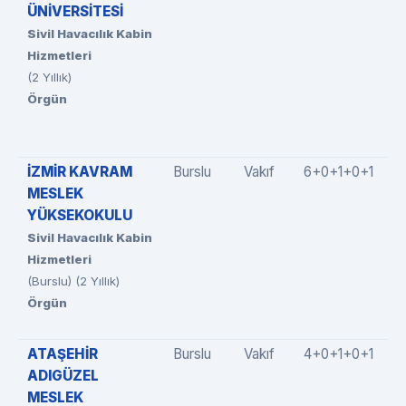
ÜNİVERSİTESİ
Sivil Havacılık Kabin
Hizmetleri
(2 Yıllık)
Örgün
İZMİR KAVRAM
Burslu
Vakıf
6+0+1+0+1
MESLEK
YÜKSEKOKULU
Sivil Havacılık Kabin
Hizmetleri
(Burslu) (2 Yıllık)
Örgün
ATAŞEHİR
Burslu
Vakıf
4+0+1+0+1
ADIGÜZEL
MESLEK