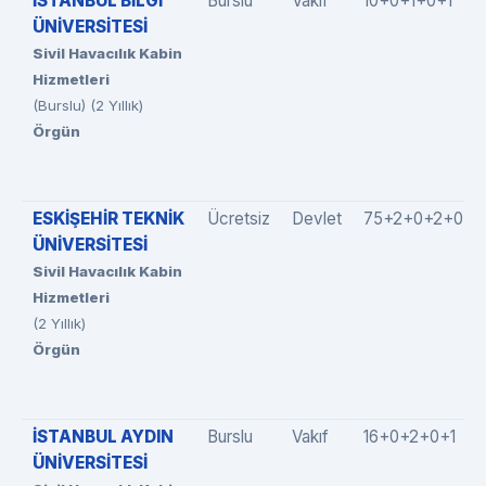
İSTANBUL BİLGİ
Burslu
Vakıf
10+0+1+0+1
ÜNİVERSİTESİ
Sivil Havacılık Kabin
Hizmetleri
(Burslu) (2 Yıllık)
Örgün
ESKİŞEHİR TEKNİK
Ücretsiz
Devlet
75+2+0+2+0
ÜNİVERSİTESİ
Sivil Havacılık Kabin
Hizmetleri
(2 Yıllık)
Örgün
İSTANBUL AYDIN
Burslu
Vakıf
16+0+2+0+1
ÜNİVERSİTESİ