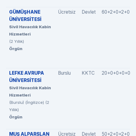
GÜMÜŞHANE
Ücretsiz
Devlet
60+2+0+2+0
ÜNİVERSİTESİ
Sivil Havacılık Kabin
Hizmetleri
(2 Yıllık)
Örgün
LEFKE AVRUPA
Burslu
KKTC
20+0+0+0+0
ÜNİVERSİTESİ
Sivil Havacılık Kabin
Hizmetleri
(Burslu) (İngilizce) (2
Yıllık)
Örgün
MUŞ ALPARSLAN
Ücretsiz
Devlet
50+2+0+2+0