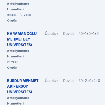
Ameliyathane
Hizmetleri
(Burslu) (2 Yıllık)
Örgün
KARAMANOĞLU
Ücretsiz
Devlet
40+1+0+1+0
MEHMETBEY
ÜNİVERSİTESİ
Ameliyathane
Hizmetleri
(2 Yıllık)
Örgün
BURDUR MEHMET
Ücretsiz
Devlet
50+2+0+2+0
AKİF ERSOY
ÜNİVERSİTESİ
Ameliyathane
Hizmetleri