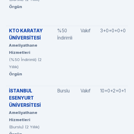
Örgün
KTO KARATAY
%50
Vakıf
3+0+0+0+0
ÜNİVERSİTESİ
İndirimli
Ameliyathane
Hizmetleri
(%50 İndirimli) (2
Yıllık)
Örgün
İSTANBUL
Burslu
Vakıf
10+0+2+0+1
ESENYURT
ÜNİVERSİTESİ
Ameliyathane
Hizmetleri
(Burslu) (2 Yıllık)