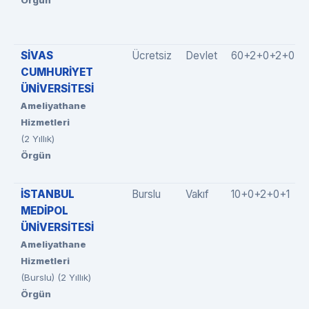
Örgün
SİVAS
Ücretsiz
Devlet
60+2+0+2+0
CUMHURİYET
ÜNİVERSİTESİ
Ameliyathane
Hizmetleri
(2 Yıllık)
Örgün
İSTANBUL
Burslu
Vakıf
10+0+2+0+1
MEDİPOL
ÜNİVERSİTESİ
Ameliyathane
Hizmetleri
(Burslu) (2 Yıllık)
Örgün