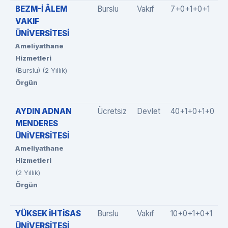
BEZM-İ ÂLEM
Burslu
Vakıf
7+0+1+0+1
VAKIF
ÜNİVERSİTESİ
Ameliyathane
Hizmetleri
(Burslu) (2 Yıllık)
Örgün
AYDIN ADNAN
Ücretsiz
Devlet
40+1+0+1+0
MENDERES
ÜNİVERSİTESİ
Ameliyathane
Hizmetleri
(2 Yıllık)
Örgün
YÜKSEK İHTİSAS
Burslu
Vakıf
10+0+1+0+1
ÜNİVERSİTESİ