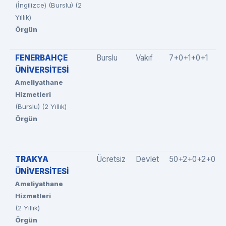
(İngilizce) (Burslu) (2
Yıllık)
Örgün
FENERBAHÇE
Burslu
Vakıf
7+0+1+0+1
ÜNİVERSİTESİ
Ameliyathane
Hizmetleri
(Burslu) (2 Yıllık)
Örgün
TRAKYA
Ücretsiz
Devlet
50+2+0+2+0
ÜNİVERSİTESİ
Ameliyathane
Hizmetleri
(2 Yıllık)
Örgün