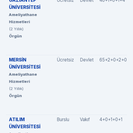
GAZİANTEP
Ücretsiz
Devlet
40+1+0+1+4
ÜNİVERSİTESİ
Ameliyathane
Hizmetleri
(2 Yıllık)
Örgün
MERSİN
Ücretsiz
Devlet
65+2+0+2+0
ÜNİVERSİTESİ
Ameliyathane
Hizmetleri
(2 Yıllık)
Örgün
ATILIM
Burslu
Vakıf
4+0+1+0+1
ÜNİVERSİTESİ