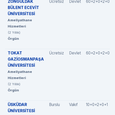
ZONGULDAK
Ücretsiz
Devlet
60+2+0+2+0
BÜLENT ECEVİT
ÜNİVERSİTESİ
Ameliyathane
Hizmetleri
(2 Yıllık)
Örgün
TOKAT
Ücretsiz
Devlet
60+2+0+2+0
GAZİOSMANPAŞA
ÜNİVERSİTESİ
Ameliyathane
Hizmetleri
(2 Yıllık)
Örgün
ÜSKÜDAR
Burslu
Vakıf
10+0+2+0+1
ÜNİVERSİTESİ