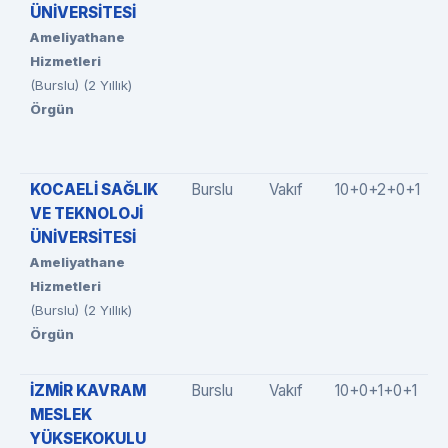
ÜNİVERSİTESİ
Ameliyathane
Hizmetleri
(Burslu) (2 Yıllık)
Örgün
KOCAELİ SAĞLIK
Burslu
Vakıf
10+0+2+0+1
VE TEKNOLOJİ
ÜNİVERSİTESİ
Ameliyathane
Hizmetleri
(Burslu) (2 Yıllık)
Örgün
İZMİR KAVRAM
Burslu
Vakıf
10+0+1+0+1
MESLEK
YÜKSEKOKULU