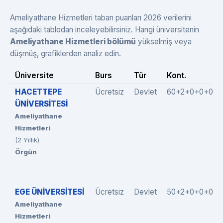
Ameliyathane Hizmetleri taban puanları 2026 verilerini
aşağıdaki tablodan inceleyebilirsiniz. Hangi üniversitenin
Ameliyathane Hizmetleri bölümü
yükselmiş veya
düşmüş, grafiklerden analiz edin.
Üniversite
Burs
Tür
Kont.
HACETTEPE
Ücretsiz
Devlet
60+2+0+0+0
ÜNİVERSİTESİ
Ameliyathane
Hizmetleri
(2 Yıllık)
Örgün
EGE ÜNİVERSİTESİ
Ücretsiz
Devlet
50+2+0+0+0
Ameliyathane
Hizmetleri