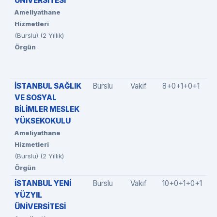
ÜNİVERSİTESİ
Ameliyathane
Hizmetleri
(Burslu) (2 Yıllık)
Örgün
İSTANBUL SAĞLIK
Burslu
Vakıf
8+0+1+0+1
VE SOSYAL
BİLİMLER MESLEK
YÜKSEKOKULU
Ameliyathane
Hizmetleri
(Burslu) (2 Yıllık)
Örgün
İSTANBUL YENİ
Burslu
Vakıf
10+0+1+0+1
YÜZYIL
ÜNİVERSİTESİ