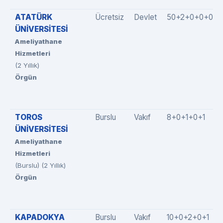
ATATÜRK
Ücretsiz
Devlet
50+2+0+0+0
ÜNİVERSİTESİ
Ameliyathane
Hizmetleri
(2 Yıllık)
Örgün
TOROS
Burslu
Vakıf
8+0+1+0+1
ÜNİVERSİTESİ
Ameliyathane
Hizmetleri
(Burslu) (2 Yıllık)
Örgün
KAPADOKYA
Burslu
Vakıf
10+0+2+0+1