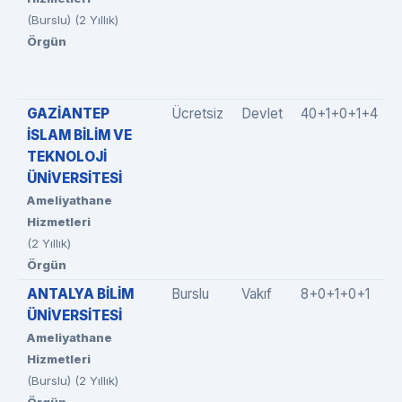
(Burslu) (2 Yıllık)
Örgün
GAZİANTEP
Ücretsiz
Devlet
40+1+0+1+4
İSLAM BİLİM VE
TEKNOLOJİ
ÜNİVERSİTESİ
Ameliyathane
Hizmetleri
(2 Yıllık)
Örgün
ANTALYA BİLİM
Burslu
Vakıf
8+0+1+0+1
ÜNİVERSİTESİ
Ameliyathane
Hizmetleri
(Burslu) (2 Yıllık)