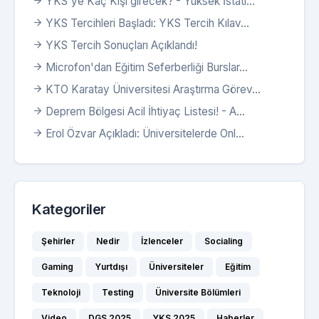
YKS'ye Kaç Kişi girecek? - Yüksek İstati...
YKS Tercihleri Başladı: YKS Tercih Kılav...
YKS Tercih Sonuçları Açıklandı!
Microfon'dan Eğitim Seferberliği Burslar...
KTO Karatay Üniversitesi Araştırma Görev...
Deprem Bölgesi Acil İhtiyaç Listesi! - A...
Erol Özvar Açıkladı: Üniversitelerde Onl...
Kategoriler
Şehirler
Nedir
İzlenceler
Socialing
Gaming
Yurtdışı
Üniversiteler
Eğitim
Teknoloji
Testing
Üniversite Bölümleri
Video
DGS 2025
YKS 2025
Haberler