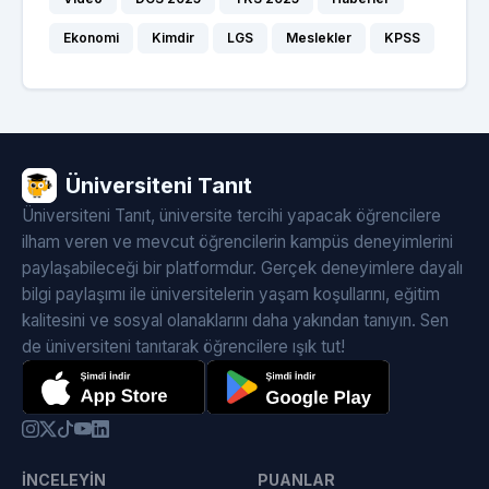
Ekonomi
Kimdir
LGS
Meslekler
KPSS
Üniversiteni Tanıt
Üniversiteni Tanıt, üniversite tercihi yapacak öğrencilere
ilham veren ve mevcut öğrencilerin kampüs deneyimlerini
paylaşabileceği bir platformdur. Gerçek deneyimlere dayalı
bilgi paylaşımı ile üniversitelerin yaşam koşullarını, eğitim
kalitesini ve sosyal olanaklarını daha yakından tanıyın. Sen
de üniversiteni tanıtarak öğrencilere ışık tut!
İNCELEYIN
PUANLAR