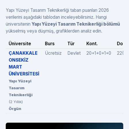
Yapı Yüzeyi Tasarım Teknikerliği taban puanları 2026
verilerini aşağıdaki tablodan inceleyebilirsiniz. Hangi
üniversitenin
Yapı Yüzeyi Tasarım Teknikerliği bölümü
yükselmiş veya düşmüş, grafiklerden analiz edin.
Üniversite
Burs
Tür
Kont.
Dolul
ÇANAKKALE
Ücretsiz
Devlet
20+1+0+1+0
22(21
ONSEKİZ
MART
ÜNİVERSİTESİ
Yapı Yüzeyi
Tasarım
Teknikerliği
(2 Yıllık)
Örgün