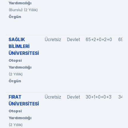
Yardımcılığı
(Burslu) (2 Yıllık)
Örgün
SAĞLIK
Ücretsiz
Devlet
65+2+0+2+0
69(6
BİLİMLERİ
ÜNİVERSİTESİ
Otopsi
Yardımcılığı
(2 Yıllık)
Örgün
FIRAT
Ücretsiz
Devlet
30+1+0+0+3
34(3
ÜNİVERSİTESİ
Otopsi
Yardımcılığı
(2 Yıllık)