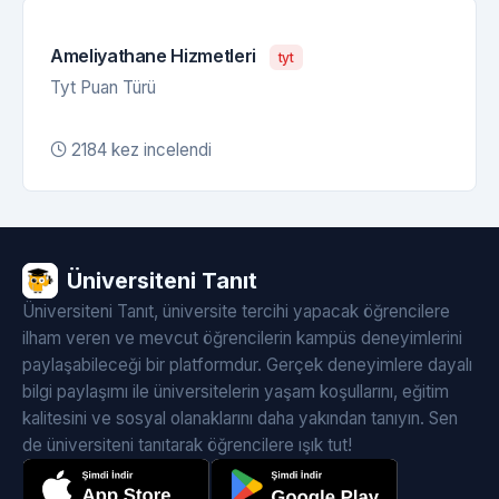
Ameliyathane Hizmetleri
tyt
Tyt Puan Türü
2184 kez incelendi
Üniversiteni Tanıt
Üniversiteni Tanıt, üniversite tercihi yapacak öğrencilere
ilham veren ve mevcut öğrencilerin kampüs deneyimlerini
paylaşabileceği bir platformdur. Gerçek deneyimlere dayalı
bilgi paylaşımı ile üniversitelerin yaşam koşullarını, eğitim
kalitesini ve sosyal olanaklarını daha yakından tanıyın. Sen
de üniversiteni tanıtarak öğrencilere ışık tut!