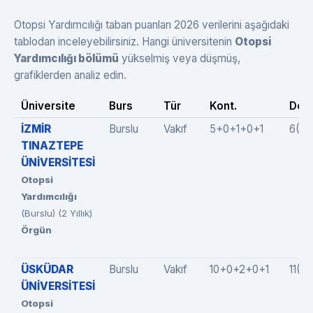
Otopsi Yardımcılığı taban puanları 2026 verilerini aşağıdaki
tablodan inceleyebilirsiniz. Hangi üniversitenin
Otopsi
Yardımcılığı bölümü
yükselmiş veya düşmüş,
grafiklerden analiz edin.
Üniversite
Burs
Tür
Kont.
Dolu
İZMİR
Burslu
Vakıf
5+0+1+0+1
6(5+
TINAZTEPE
ÜNİVERSİTESİ
Otopsi
Yardımcılığı
(Burslu) (2 Yıllık)
Örgün
ÜSKÜDAR
Burslu
Vakıf
10+0+2+0+1
11(1
ÜNİVERSİTESİ
Otopsi