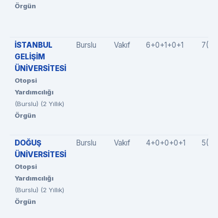
Örgün
İSTANBUL
Burslu
Vakıf
6+0+1+0+1
7(6+
GELİŞİM
ÜNİVERSİTESİ
Otopsi
Yardımcılığı
(Burslu) (2 Yıllık)
Örgün
DOĞUŞ
Burslu
Vakıf
4+0+0+0+1
5(4+
ÜNİVERSİTESİ
Otopsi
Yardımcılığı
(Burslu) (2 Yıllık)
Örgün