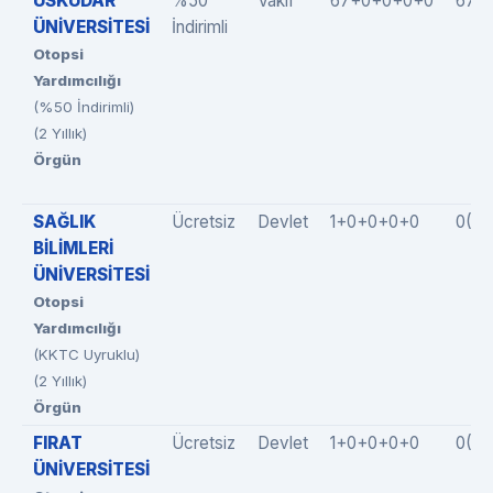
ÜSKÜDAR
%50
Vakıf
67+0+0+0+0
67(
ÜNİVERSİTESİ
İndirimli
Otopsi
Yardımcılığı
(%50 İndirimli)
(2 Yıllık)
Örgün
SAĞLIK
Ücretsiz
Devlet
1+0+0+0+0
0(0
BİLİMLERİ
ÜNİVERSİTESİ
Otopsi
Yardımcılığı
(KKTC Uyruklu)
(2 Yıllık)
Örgün
FIRAT
Ücretsiz
Devlet
1+0+0+0+0
0(0
ÜNİVERSİTESİ