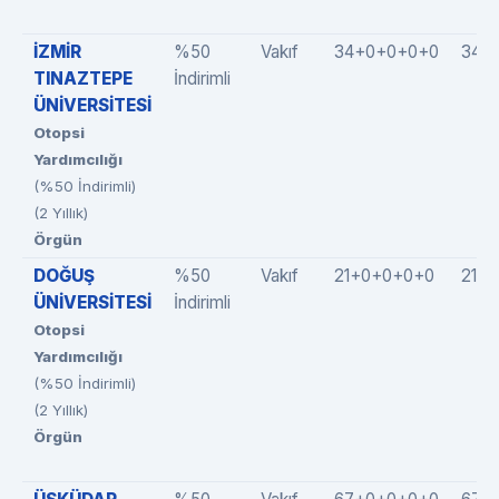
İZMİR
%50
Vakıf
34+0+0+0+0
34(
TINAZTEPE
İndirimli
ÜNİVERSİTESİ
Otopsi
Yardımcılığı
(%50 İndirimli)
(2 Yıllık)
Örgün
DOĞUŞ
%50
Vakıf
21+0+0+0+0
21(2
ÜNİVERSİTESİ
İndirimli
Otopsi
Yardımcılığı
(%50 İndirimli)
(2 Yıllık)
Örgün