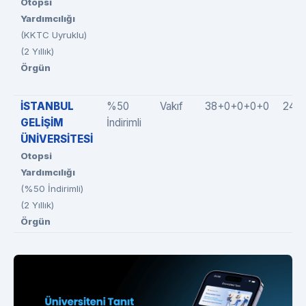
Otopsi
Yardımcılığı
(KKTC Uyruklu)
(2 Yıllık)
Örgün
İSTANBUL
%50
Vakıf
38+0+0+0+0
24(
GELİŞİM
İndirimli
ÜNİVERSİTESİ
Otopsi
Yardımcılığı
(%50 İndirimli)
(2 Yıllık)
Örgün