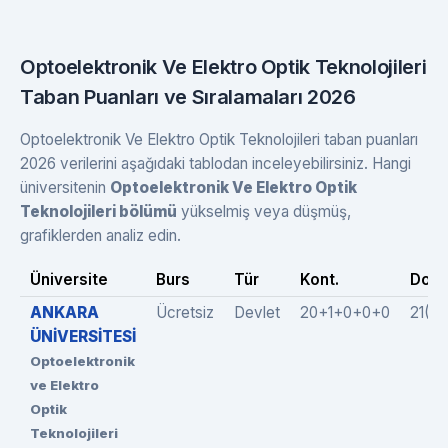
Optoelektronik Ve Elektro Optik Teknolojileri
Taban Puanları ve Sıralamaları 2026
Optoelektronik Ve Elektro Optik Teknolojileri taban puanları
2026 verilerini aşağıdaki tablodan inceleyebilirsiniz. Hangi
üniversitenin
Optoelektronik Ve Elektro Optik
Teknolojileri bölümü
yükselmiş veya düşmüş,
grafiklerden analiz edin.
Üniversite
Burs
Tür
Kont.
Dolu
ANKARA
Ücretsiz
Devlet
20+1+0+0+0
21(2
ÜNİVERSİTESİ
Optoelektronik
ve Elektro
Optik
Teknolojileri