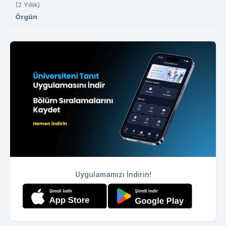
(2 Yıllık)
Örgün
Uygulamamızı İndirin!