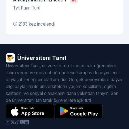
tyt
Tyt Puan Türü
2183 kez incelendi
Üniversiteni Tanıt
Üniversiteni Tanıt, üniversite tercihi yapacak öğrencilere
ilham veren ve mevcut öğrencilerin kampüs deneyimlerini
paylaşabileceği bir platformdur. Gerçek deneyimlere dayalı
bilgi paylaşımı ile üniversitelerin yaşam koşullarını, eğitim
kalitesini ve sosyal olanaklarını daha yakından tanıyın. Sen
de üniversiteni tanıtarak öğrencilere ışık tut!