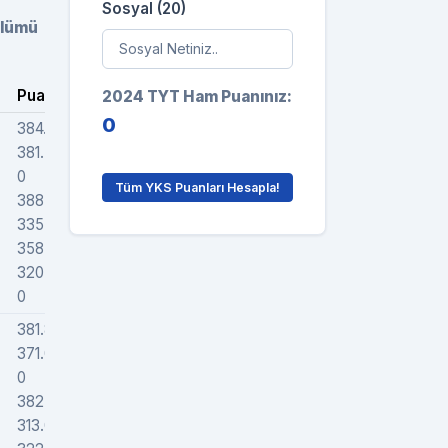
Sosyal (20)
ölümü
Puan
Sıra
Grafik
2024 TYT Ham Puanınız:
0
384.53102
221926
381.71484
253995
0
0
Tüm YKS Puanları Hesapla!
388.83856
222642
335.33682
206262
358.97015
209000
320.4359
298772
0
0
381.87552
232725
371.08061
298928
0
0
382.34238
245523
313.00684
292955