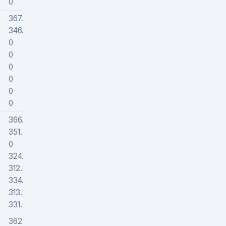
0
0
367.17519
300189
346.32634
436022
0
0
0
0
0
0
0
0
0
0
0
0
366.4989
303624
351.33626
403749
0
0
324.68531
567532
312.28038
296281
334.05884
295000
313.2136
332229
331.0385
246000
362.14205
326474