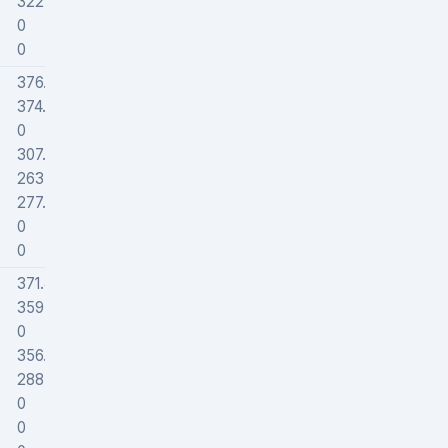
322.98193
345000
0
0
0
0
376.61915
255357
374.68546
282799
0
0
307.08234
726377
263.21992
646304
277.86168
645000
0
0
0
0
371.40872
279366
359.02803
359217
0
0
356.5873
358686
288.62561
430961
0
0
0
0