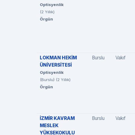
Optisyenlik
(2 Yıllık)
Örgün
LOKMAN HEKİM
Burslu
Vakıf
ÜNİVERSİTESİ
Optisyenlik
(Burslu) (2 Yıllık)
Örgün
İZMİR KAVRAM
Burslu
Vakıf
MESLEK
YÜKSEKOKULU