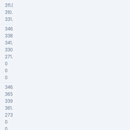
311.0626
407000
310.7524
348037
331.6141
247000
346.68631
419686
338.81003
489623
341.206
486090
330.57429
522051
271.86634
563719
0
0
0
0
0
0
346.43585
421441
365.24682
326856
339.07816
502171
361.85913
332389
273.87407
545920
0
0
0
0