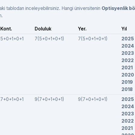
aki tablodan inceleyebilirsiniz. Hangi üniversitenin
Optisyenlik b
n.
Kont.
Doluluk
Yer.
Yıl
5+0+1+0+1
7(5+0+1+0+1)
7(5+0+1+0+1)
2025
2024
2023
2022
2021
2020
2019
2018
7+0+1+0+1
9(7+0+1+0+1)
9(7+0+1+0+1)
2025
2024
2023
2022
2021