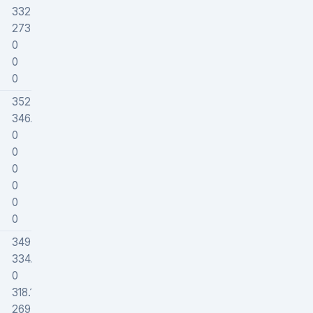
332.46222
508271
273.8239
546356
0
0
0
0
0
0
352.71933
380764
346.03448
438017
0
0
0
0
0
0
0
0
0
0
0
0
349.53265
400801
334.35317
523971
0
0
318.19673
622012
269.13774
588634