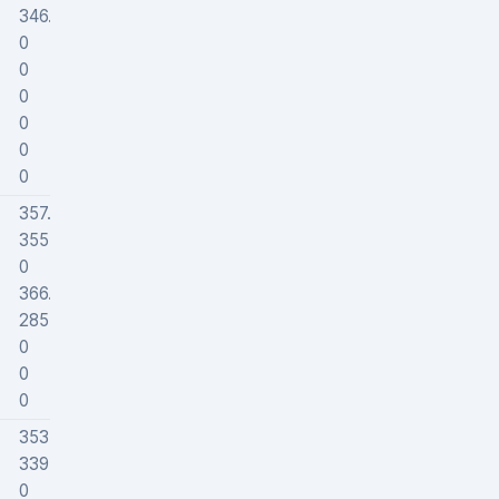
346.80338
432808
0
0
0
0
0
0
0
0
0
0
0
0
357.43886
352775
355.31292
379996
0
0
366.14148
312328
285.58263
452458
0
0
0
0
0
0
353.85355
373888
339.59487
483591
0
0