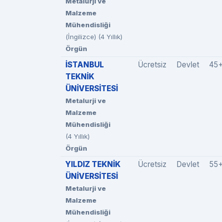
Metalurji ve
Malzeme
Mühendisliği
(İngilizce) (4 Yıllık)
Örgün
İSTANBUL
Ücretsiz
Devlet
45
TEKNİK
ÜNİVERSİTESİ
Metalurji ve
Malzeme
Mühendisliği
(4 Yıllık)
Örgün
YILDIZ TEKNİK
Ücretsiz
Devlet
55
ÜNİVERSİTESİ
Metalurji ve
Malzeme
Mühendisliği