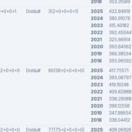
2018
353.31589
0+0+0+1
Doldu#
3(2+0+0+0+1)
2025
422.84919
2024
380.91076
2023
415.40182
2022
392.45044
2021
325.66914
2020
393.84562
2019
366.38534
2018
355.96592
+2+0+0+0
Doldu#
60(58+2+0+0+0)
2025
417.75571
2024
393.08797
2023
419.19248
2022
409.82888
2021
338.29088
2020
396.12558
2019
347.98654
2018
336.04412
+2+0+0+0
Doldu#
77(75+2+0+0+0)
2025
408.06926