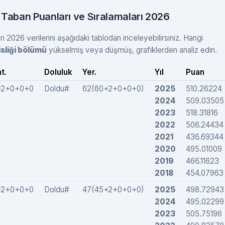
 Taban Puanları ve Sıralamaları 2026
 2026 verilerini aşağıdaki tablodan inceleyebilirsiniz. Hangi
sliği bölümü
yükselmiş veya düşmüş, grafiklerden analiz edin.
t.
Doluluk
Yer.
Yıl
Puan
+2+0+0+0
Doldu#
62(60+2+0+0+0)
2025
510.26224
2024
509.03505
2023
518.31816
2022
506.24434
2021
436.69344
2020
495.01009
2019
466.11623
2018
454.07963
+2+0+0+0
Doldu#
47(45+2+0+0+0)
2025
498.72943
2024
495.02299
2023
505.75196