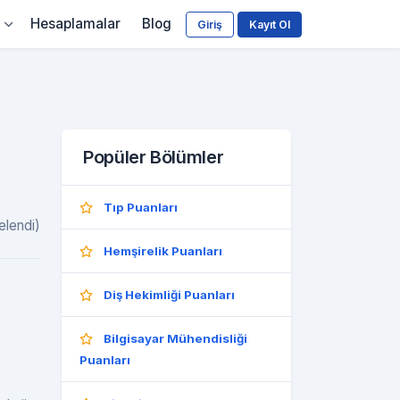
Hesaplamalar
Blog
Giriş
Kayıt Ol
)
Popüler Bölümler
Tıp Puanları
elendi)
Hemşirelik Puanları
Diş Hekimliği Puanları
Bilgisayar Mühendisliği
Puanları