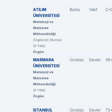
ATILIM
Burslu
Vakıf
2+
ÜNİVERSİTESİ
Metalurji ve
Malzeme
Mühendisliği
(İngilizce) (Burslu)
(4 Yıllık)
Örgün
MARMARA
Ücretsiz
Devlet
58
ÜNİVERSİTESİ
Metalurji ve
Malzeme
Mühendisliği
(4 Yıllık)
Örgün
İSTANBUL
Ücretsiz
Devlet
75