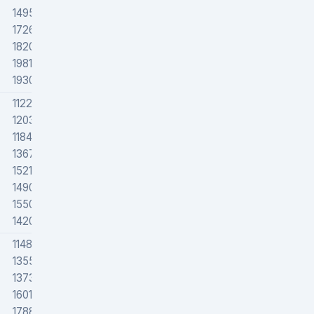
149512
172600
182000
198184
193000
112204
120396
118408
136786
152109
149000
155033
142000
114897
135509
137394
160129
178869