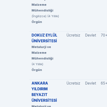
Malzeme
Mühendisliği
(İngilizce) (4 Yıllık)
Örgün
DOKUZ EYLÜL
Ücretsiz
Devlet
70
ÜNİVERSİTESİ
Metalurji ve
Malzeme
Mühendisliği
(4 Yıllık)
Örgün
ANKARA
Ücretsiz
Devlet
65
YILDIRIM
BEYAZIT
ÜNİVERSİTESİ
Metalurji ve