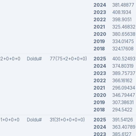
2024
381.48877
2023
408.1934
2022
398.9051
2021
325.46832
2020
380.65638
2019
334.01475
2018
324.17608
+2+0+0+0
Doldu#
77(75+2+0+0+0)
2025
400.52493
2024
374.80319
2023
389.75737
2022
366.16162
2021
296.09434
2020
346.79447
2019
307.38631
2018
294.5422
+1+0+0+0
Doldu#
31(31+0+0+0+0)
2025
391.54126
2024
363.40789
2023
385.6127