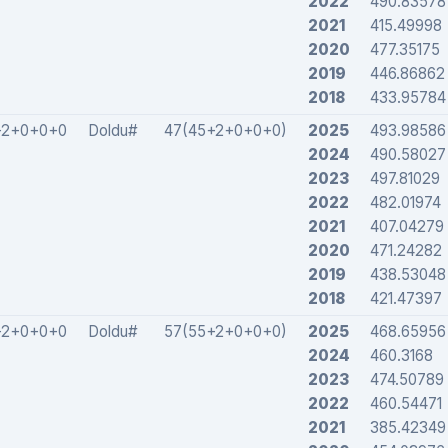
2022
490.83578
2021
415.49998
2020
477.35175
2019
446.86862
2018
433.95784
+2+0+0+0
Doldu#
47(45+2+0+0+0)
2025
493.98586
2024
490.58027
2023
497.81029
2022
482.01974
2021
407.04279
2020
471.24282
2019
438.53048
2018
421.47397
+2+0+0+0
Doldu#
57(55+2+0+0+0)
2025
468.65956
2024
460.3168
2023
474.50789
2022
460.54471
2021
385.42349