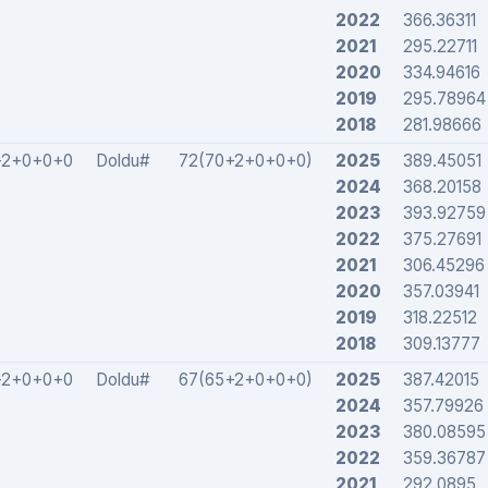
2022
366.36311
2021
295.22711
2020
334.94616
2019
295.78964
2018
281.98666
+2+0+0+0
Doldu#
72(70+2+0+0+0)
2025
389.45051
2024
368.20158
2023
393.92759
2022
375.27691
2021
306.45296
2020
357.03941
2019
318.22512
2018
309.13777
+2+0+0+0
Doldu#
67(65+2+0+0+0)
2025
387.42015
2024
357.79926
2023
380.08595
2022
359.36787
2021
292.0895