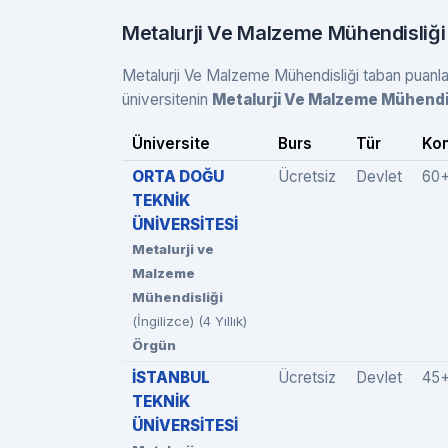
Metalurji Ve Malzeme Mühendisliği
Metalurji Ve Malzeme Mühendisliği taban puanları
üniversitenin
Metalurji Ve Malzeme Mühendi
Üniversite
Burs
Tür
Kon
ORTA DOĞU
Ücretsiz
Devlet
60
TEKNİK
ÜNİVERSİTESİ
Metalurji ve
Malzeme
Mühendisliği
(İngilizce) (4 Yıllık)
Örgün
İSTANBUL
Ücretsiz
Devlet
45
TEKNİK
ÜNİVERSİTESİ