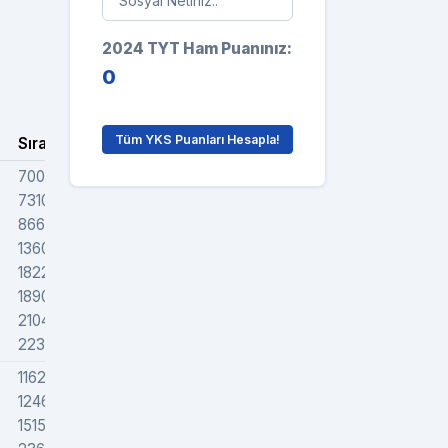
2024 TYT Ham Puanınız:
0
Tüm YKS Puanları Hesapla!
Sıra
Grafik
7000
7310
8660
13604
18223
18900
21045
22300
11623
12463
15158