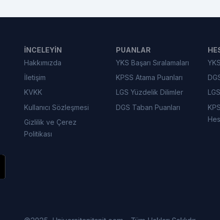
İNCELEYIN
PUANLAR
HE
Hakkımızda
YKS Başarı Sıralamaları
YKS
İletişim
KPSS Atama Puanları
DGS
KVKK
LGS Yüzdelik Dilimler
LGS
Kullanıcı Sözleşmesi
DGS Taban Puanları
KPS
Hes
Gizlilik ve Çerez
Politikası