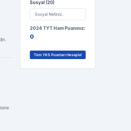
Sosyal (20)
2024 TYT Ham Puanınız:
0
in.
Tüm YKS Puanları Hesapla!
isine