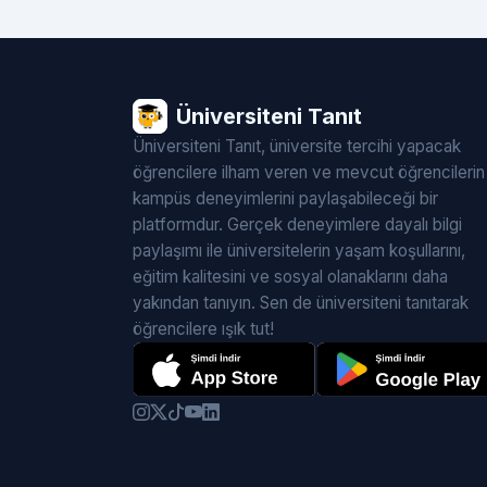
Üniversiteni Tanıt
Üniversiteni Tanıt, üniversite tercihi yapacak
öğrencilere ilham veren ve mevcut öğrencilerin
kampüs deneyimlerini paylaşabileceği bir
platformdur. Gerçek deneyimlere dayalı bilgi
paylaşımı ile üniversitelerin yaşam koşullarını,
eğitim kalitesini ve sosyal olanaklarını daha
yakından tanıyın. Sen de üniversiteni tanıtarak
öğrencilere ışık tut!