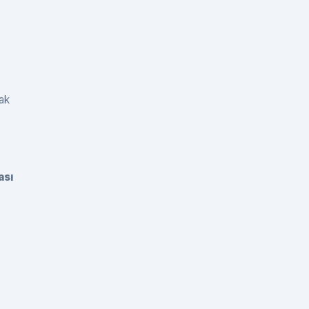
rak
ası