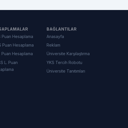
SAPLAMALAR
BAĞLANTILAR
 Puan Hesaplama
Anasayfa
 Puan Hesaplama
Reklam
 Puan Hesaplama
Üniversite Karşılaştırma
S L. Puan
YKS Tercih Robotu
aplama
Üniversite Tanıtımları