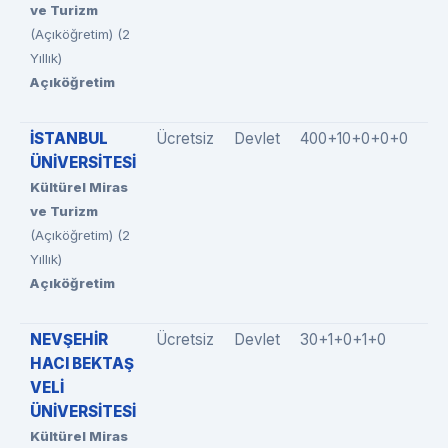
ve Turizm
(Açıköğretim) (2
Yıllık)
Açıköğretim
İSTANBUL
Ücretsiz
Devlet
400+10+0+0+0
41
ÜNİVERSİTESİ
Kültürel Miras
ve Turizm
(Açıköğretim) (2
Yıllık)
Açıköğretim
NEVŞEHİR
Ücretsiz
Devlet
30+1+0+1+0
32
HACI BEKTAŞ
VELİ
ÜNİVERSİTESİ
Kültürel Miras