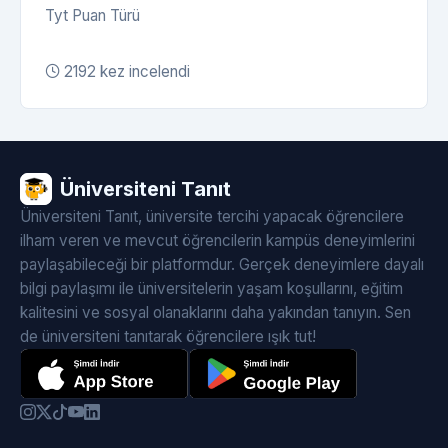
Tyt Puan Türü
2192 kez incelendi
Üniversiteni Tanıt
Üniversiteni Tanıt, üniversite tercihi yapacak öğrencilere
ilham veren ve mevcut öğrencilerin kampüs deneyimlerini
paylaşabileceği bir platformdur. Gerçek deneyimlere dayalı
bilgi paylaşımı ile üniversitelerin yaşam koşullarını, eğitim
kalitesini ve sosyal olanaklarını daha yakından tanıyın. Sen
de üniversiteni tanıtarak öğrencilere ışık tut!