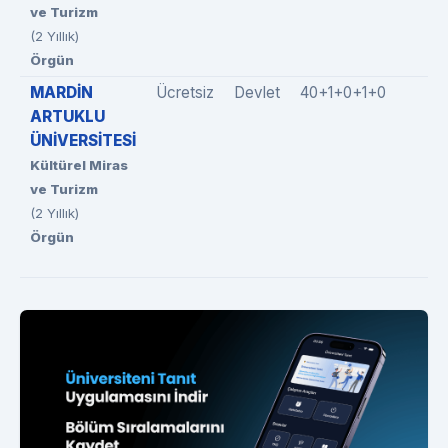
ve Turizm
(2 Yıllık)
Örgün
MARDİN
Ücretsiz
Devlet
40+1+0+1+0
42
ARTUKLU
ÜNİVERSİTESİ
Kültürel Miras
ve Turizm
(2 Yıllık)
Örgün