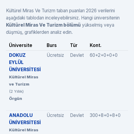
Kültürel Miras Ve Turizm taban puanları 2026 verilerini
aşağıdaki tablodan inceleyebilirsiniz. Hangi üniversitenin
Kültürel Miras Ve Turizm bölümü
yükselmiş veya
düşmüş, grafiklerden analiz edin.
Üniversite
Burs
Tür
Kont.
Do
DOKUZ
Ücretsiz
Devlet
60+2+0+0+0
62
EYLÜL
ÜNİVERSİTESİ
Kültürel Miras
ve Turizm
(2 Yıllık)
Örgün
ANADOLU
Ücretsiz
Devlet
300+8+0+8+0
31
ÜNİVERSİTESİ
Kültürel Miras