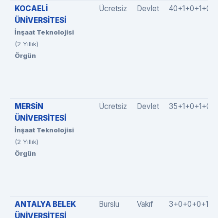
KOCAELİ
Ücretsiz
Devlet
40+1+0+1+0
ÜNİVERSİTESİ
İnşaat Teknolojisi
(2 Yıllık)
Örgün
MERSİN
Ücretsiz
Devlet
35+1+0+1+0
ÜNİVERSİTESİ
İnşaat Teknolojisi
(2 Yıllık)
Örgün
ANTALYA BELEK
Burslu
Vakıf
3+0+0+0+1
ÜNİVERSİTESİ