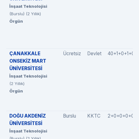
İnşaat Teknolojisi
(Burslu) (2 Yıllık)
Örgün
ÇANAKKALE
Ücretsiz
Devlet
40+1+0+1+0
ONSEKİZ MART
ÜNİVERSİTESİ
İnşaat Teknolojisi
(2 Yıllık)
Örgün
DOĞU AKDENİZ
Burslu
KKTC
2+0+0+0+0
ÜNİVERSİTESİ
İnşaat Teknolojisi
(Burslu) (2 Yıllık)