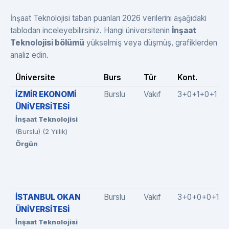
İnşaat Teknolojisi taban puanları 2026 verilerini aşağıdaki
tablodan inceleyebilirsiniz. Hangi üniversitenin
İnşaat
Teknolojisi bölümü
yükselmiş veya düşmüş, grafiklerden
analiz edin.
Üniversite
Burs
Tür
Kont.
İZMİR EKONOMİ
Burslu
Vakıf
3+0+1+0+1
ÜNİVERSİTESİ
İnşaat Teknolojisi
(Burslu) (2 Yıllık)
Örgün
İSTANBUL OKAN
Burslu
Vakıf
3+0+0+0+1
ÜNİVERSİTESİ
İnşaat Teknolojisi