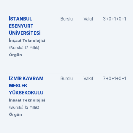
İSTANBUL
Burslu
Vakıf
3+0+1+0+1
ESENYURT
ÜNİVERSİTESİ
İnşaat Teknolojisi
(Burslu) (2 Yıllık)
Örgün
İZMİR KAVRAM
Burslu
Vakıf
7+0+1+0+1
MESLEK
YÜKSEKOKULU
İnşaat Teknolojisi
(Burslu) (2 Yıllık)
Örgün