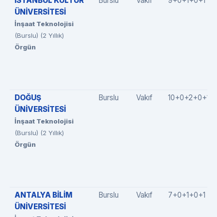
İSTANBUL KÜLTÜR
Burslu
Vakıf
9+0+1+0+1
ÜNİVERSİTESİ
İnşaat Teknolojisi
(Burslu) (2 Yıllık)
Örgün
DOĞUŞ
Burslu
Vakıf
10+0+2+0+1
ÜNİVERSİTESİ
İnşaat Teknolojisi
(Burslu) (2 Yıllık)
Örgün
ANTALYA BİLİM
Burslu
Vakıf
7+0+1+0+1
ÜNİVERSİTESİ