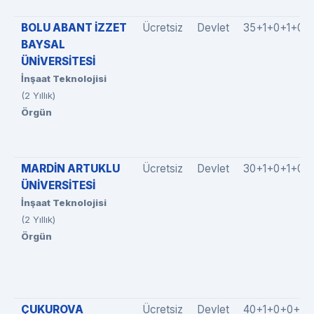
BOLU ABANT İZZET
Ücretsiz
Devlet
35+1+0+1+0
BAYSAL
ÜNİVERSİTESİ
İnşaat Teknolojisi
(2 Yıllık)
Örgün
MARDİN ARTUKLU
Ücretsiz
Devlet
30+1+0+1+0
ÜNİVERSİTESİ
İnşaat Teknolojisi
(2 Yıllık)
Örgün
ÇUKUROVA
Ücretsiz
Devlet
40+1+0+0+4