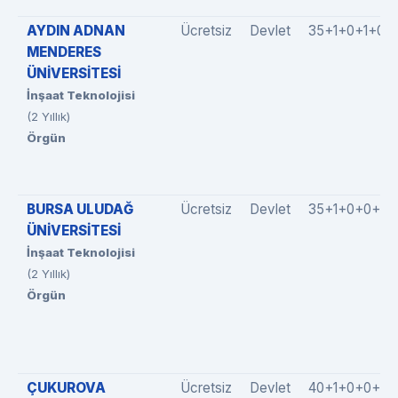
AYDIN ADNAN
Ücretsiz
Devlet
35+1+0+1+0
MENDERES
ÜNİVERSİTESİ
İnşaat Teknolojisi
(2 Yıllık)
Örgün
BURSA ULUDAĞ
Ücretsiz
Devlet
35+1+0+0+0
ÜNİVERSİTESİ
İnşaat Teknolojisi
(2 Yıllık)
Örgün
ÇUKUROVA
Ücretsiz
Devlet
40+1+0+0+4