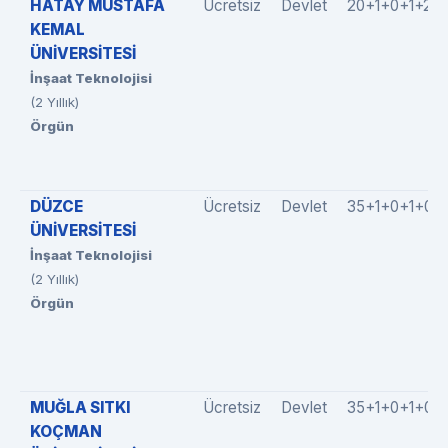
HATAY MUSTAFA
Ücretsiz
Devlet
20+1+0+1+2
KEMAL
ÜNİVERSİTESİ
İnşaat Teknolojisi
(2 Yıllık)
Örgün
DÜZCE
Ücretsiz
Devlet
35+1+0+1+0
ÜNİVERSİTESİ
İnşaat Teknolojisi
(2 Yıllık)
Örgün
MUĞLA SITKI
Ücretsiz
Devlet
35+1+0+1+0
KOÇMAN