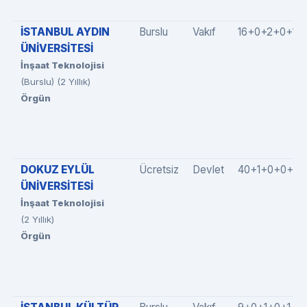
İSTANBUL AYDIN
Burslu
Vakıf
16+0+2+0+1
ÜNİVERSİTESİ
İnşaat Teknolojisi
(Burslu) (2 Yıllık)
Örgün
DOKUZ EYLÜL
Ücretsiz
Devlet
40+1+0+0+0
ÜNİVERSİTESİ
İnşaat Teknolojisi
(2 Yıllık)
Örgün