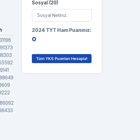
Sosyal (20)
n
Sıra
Grafik
2024 TYT Ham Puanınız:
0
31196
1147534
.91373
1336052
18303
1493444
Tüm YKS Puanları Hesapla!
.55592
1484481
19141
1523232
.88649
1466000
.8609
1377784
.9222
1414000
.86092
1588950
.66433
1799410
0
0
0