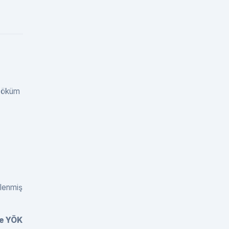
0
0
0
 Döküm
rlenmiş
ve YÖK