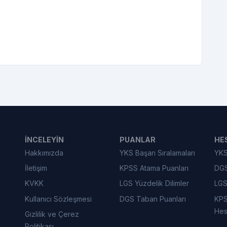
İNCELEYIN
PUANLAR
HE
Hakkımızda
YKS Başarı Sıralamaları
YKS
İletişim
KPSS Atama Puanları
DGS
KVKK
LGS Yüzdelik Dilimler
LGS
Kullanıcı Sözleşmesi
DGS Taban Puanları
KPS
Hes
Gizlilik ve Çerez
Politikası