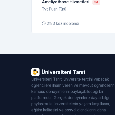
Ameliyathane Hizmetleri
tyt
Tyt Puan Türü
2183 kez incelendi
Üniversiteni Tanıt
Üniversiteni Tanıt, üniversite tercihi yapacak
öğrencilere ilham veren ve mevcut öğrencilerin
kampüs deneyimlerini paylaşabileceği bir
platformdur. Gerçek deneyimlere dayalı bilgi
paylaşımı ile üniversitelerin yaşam koşullarını,
eğitim kalitesini ve sosyal olanaklarını daha