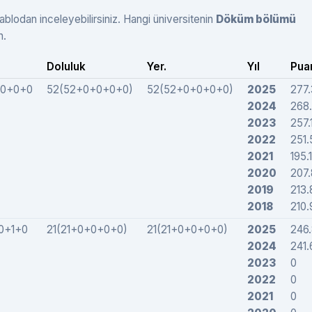
ablodan inceleyebilirsiniz. Hangi üniversitenin
Döküm bölümü
n.
Doluluk
Yer.
Yıl
Pua
+0+0+0
52(52+0+0+0+0)
52(52+0+0+0+0)
2025
277.
2024
268
2023
257.
2022
251
2021
195.
2020
207
2019
213
2018
210
0+1+0
21(21+0+0+0+0)
21(21+0+0+0+0)
2025
246
2024
241
2023
0
2022
0
2021
0