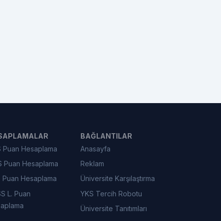
SAPLAMALAR
BAĞLANTILAR
 Puan Hesaplama
Anasayfa
 Puan Hesaplama
Reklam
 Puan Hesaplama
Üniversite Karşılaştırma
S L. Puan
YKS Tercih Robotu
aplama
Üniversite Tanıtımları