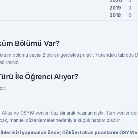
2020
0
2019
0
2018
0
öküm Bölümü Var?
 Döküm bölümü sayısı 2 olarak gerçekleşmiştir. Yukarıdaki tabloda
bilirsiniz.
rü İle Öğrenci Alıyor?
ır.
Atlas ve ÖSYM verileri baz alınarak hazırlanmıştır. Tüm veriler de
ncak, manuel düzenlemeler nedeniyle küçük hatalar olabilir.
tercihlerinizi yapmadan önce; Döküm taban puanlarını ÖSYM 