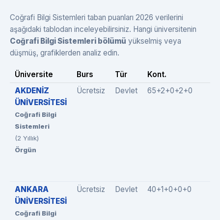
Coğrafi Bilgi Sistemleri taban puanları 2026 verilerini
aşağıdaki tablodan inceleyebilirsiniz. Hangi üniversitenin
Coğrafi Bilgi Sistemleri bölümü
yükselmiş veya
düşmüş, grafiklerden analiz edin.
Üniversite
Burs
Tür
Kont.
AKDENİZ
Ücretsiz
Devlet
65+2+0+2+0
ÜNİVERSİTESİ
Coğrafi Bilgi
Sistemleri
(2 Yıllık)
Örgün
ANKARA
Ücretsiz
Devlet
40+1+0+0+0
ÜNİVERSİTESİ
Coğrafi Bilgi