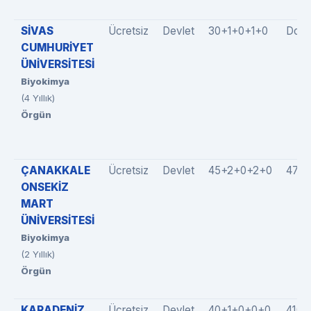
SİVAS
Ücretsiz
Devlet
30+1+0+1+0
Dold
CUMHURİYET
ÜNİVERSİTESİ
Biyokimya
(4 Yıllık)
Örgün
ÇANAKKALE
Ücretsiz
Devlet
45+2+0+2+0
47(4
ONSEKİZ
MART
ÜNİVERSİTESİ
Biyokimya
(2 Yıllık)
Örgün
KARADENİZ
Ücretsiz
Devlet
40+1+0+0+0
41(4