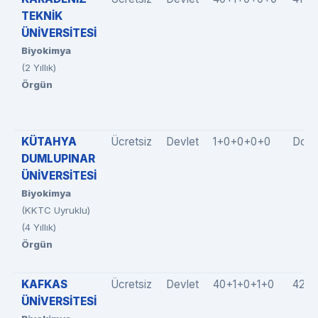
TEKNİK
ÜNİVERSİTESİ
Biyokimya
(2 Yıllık)
Örgün
KÜTAHYA
Ücretsiz
Devlet
1+0+0+0+0
Dold
DUMLUPINAR
ÜNİVERSİTESİ
Biyokimya
(KKTC Uyruklu)
(4 Yıllık)
Örgün
KAFKAS
Ücretsiz
Devlet
40+1+0+1+0
42(4
ÜNİVERSİTESİ