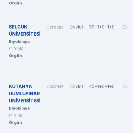
Örgün
SELÇUK
Ücretsiz
Devlet
30+1+0+1+0
Dold
ÜNİVERSİTESİ
Biyokimya
(4 Yıllık)
Örgün
KÜTAHYA
Ücretsiz
Devlet
40+1+0+1+0
Dold
DUMLUPINAR
ÜNİVERSİTESİ
Biyokimya
(4 Yıllık)
Örgün