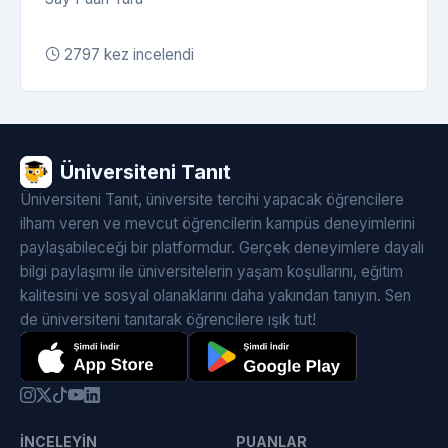
2797 kez incelendi
Üniversiteni Tanıt
Üniversiteni Tanıt, üniversite tercihi yapacak öğrencilere
ilham veren ve mevcut öğrencilerin kampüs deneyimlerini
paylaşabileceği bir platformdur. Gerçek deneyimlere dayalı
bilgi paylaşımı ile üniversitelerin yaşam koşullarını, eğitim
kalitesini ve sosyal olanaklarını daha yakından tanıyın. Sen
de üniversiteni tanıtarak öğrencilere ışık tut!
İNCELEYIN
PUANLAR