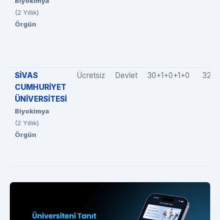
Biyokimya
(2 Yıllık)
Örgün
SİVAS
Ücretsiz
Devlet
30+1+0+1+0
32(3
CUMHURİYET
ÜNİVERSİTESİ
Biyokimya
(2 Yıllık)
Örgün