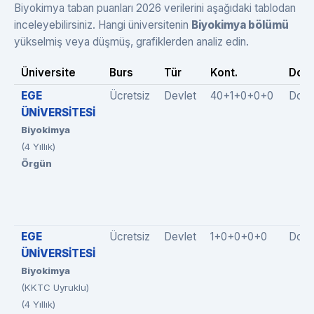
Biyokimya taban puanları 2026 verilerini aşağıdaki tablodan
inceleyebilirsiniz. Hangi üniversitenin
Biyokimya bölümü
yükselmiş veya düşmüş, grafiklerden analiz edin.
Üniversite
Burs
Tür
Kont.
Dolu
EGE
Ücretsiz
Devlet
40+1+0+0+0
Dold
ÜNİVERSİTESİ
Biyokimya
(4 Yıllık)
Örgün
EGE
Ücretsiz
Devlet
1+0+0+0+0
Dold
ÜNİVERSİTESİ
Biyokimya
(KKTC Uyruklu)
(4 Yıllık)