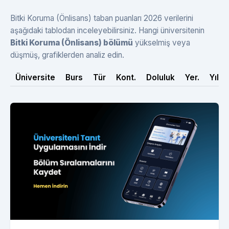
Bitki Koruma (Önlisans) taban puanları 2026 verilerini
aşağıdaki tablodan inceleyebilirsiniz. Hangi üniversitenin
Bitki Koruma (Önlisans) bölümü
yükselmiş veya
düşmüş, grafiklerden analiz edin.
Üniversite
Burs
Tür
Kont.
Doluluk
Yer.
Yıl