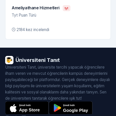
Ameliyathane Hizmetleri
tyt
Tyt Puan Türü
2184 kez incelendi
Üniversiteni Tanıt
Üniversiteni Tanıt, üniversite tercihi yapacak öğrencilere
ilham veren ve mevcut öğrencilerin kampüs deneyimlerini
paylaşabileceği bir platformdur. Gerçek deneyimlere dayalı
bilgi paylaşımı ile üniversitelerin yaşam koşullarını, eğitim
kalitesini ve sosyal olanaklarını daha yakından tanıyın. Sen
de üniversiteni tanıtarak öğrencilere ışık tut!