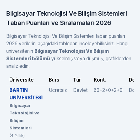
Bilgisayar Teknolojisi Ve Bilişim Sistemleri
Taban Puanları ve Sıralamaları 2026
Bilgisayar Teknolojisi Ve Bilişim Sistemleri taban puanları
2026 verilerini aşağıdaki tablodan inceleyebilirsiniz. Hangi
üniversitenin
Bilgisayar Teknolojisi Ve Bilişim
Sistemleri bölümü
yükselmiş veya düşmüş, grafiklerden
analiz edin.
Üniversite
Burs
Tür
Kont.
Dolu
BARTIN
Ücretsiz
Devlet
60+2+0+2+0
Dold
ÜNİVERSİTESİ
Bilgisayar
Teknolojisi ve
Bilişim
Sistemleri
(4 Yıllık)