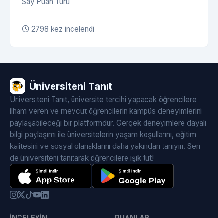
Say Puan Türü
2798 kez incelendi
Üniversiteni Tanıt
Üniversiteni Tanıt, üniversite tercihi yapacak öğrencilere
ilham veren ve mevcut öğrencilerin kampüs deneyimlerini
paylaşabileceği bir platformdur. Gerçek deneyimlere dayalı
bilgi paylaşımı ile üniversitelerin yaşam koşullarını, eğitim
kalitesini ve sosyal olanaklarını daha yakından tanıyın. Sen
de üniversiteni tanıtarak öğrencilere ışık tut!
İNCELEYIN
PUANLAR