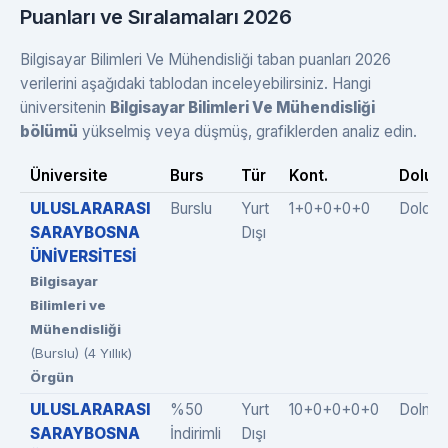
Puanları ve Sıralamaları 2026
Bilgisayar Bilimleri Ve Mühendisliği taban puanları 2026
verilerini aşağıdaki tablodan inceleyebilirsiniz. Hangi
üniversitenin
Bilgisayar Bilimleri Ve Mühendisliği
bölümü
yükselmiş veya düşmüş, grafiklerden analiz edin.
Üniversite
Burs
Tür
Kont.
Dolulu
ULUSLARARASI
Burslu
Yurt
1+0+0+0+0
Doldu
SARAYBOSNA
Dışı
ÜNİVERSİTESİ
Bilgisayar
Bilimleri ve
Mühendisliği
(Burslu) (4 Yıllık)
Örgün
ULUSLARARASI
%50
Yurt
10+0+0+0+0
Dolmad
SARAYBOSNA
İndirimli
Dışı