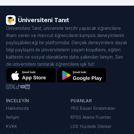
Üniversiteni Tanıt
Üniversiteni Tanıt, üniversite tercihi yapacak öğrencilere
ilham veren ve mevcut öğrencilerin kampüs deneyimlerini
paylaşabileceği bir platformdur. Gerçek deneyimlere dayalı
bilgi paylaşımı ile üniversitelerin yaşam koşullarını, eğitim
kalitesini ve sosyal olanaklarını daha yakından tanıyın. Sen
de üniversiteni tanıtarak öğrencilere ışık tut!
İNCELEYIN
PUANLAR
Hakkımızda
YKS Başarı Sıralamaları
İletişim
KPSS Atama Puanları
KVKK
LGS Yüzdelik Dilimler