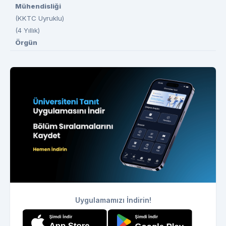
Mühendisliği
(KKTC Uyruklu)
(4 Yıllık)
Örgün
Uygulamamızı İndirin!