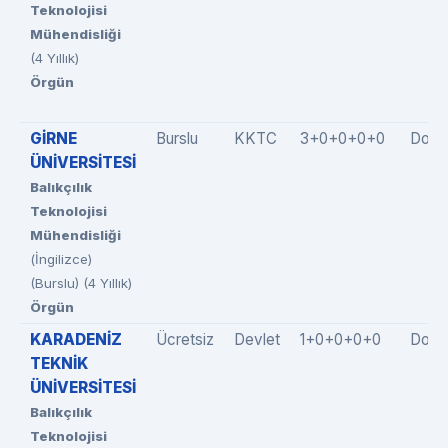
Teknolojisi
Mühendisliği
(4 Yıllık)
Örgün
GİRNE
Burslu
KKTC
3+0+0+0+0
Dold
ÜNİVERSİTESİ
Balıkçılık
Teknolojisi
Mühendisliği
(İngilizce)
(Burslu) (4 Yıllık)
Örgün
KARADENİZ
Ücretsiz
Devlet
1+0+0+0+0
Dolm
TEKNİK
ÜNİVERSİTESİ
Balıkçılık
Teknolojisi