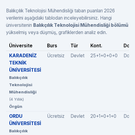
Balıkçılık Teknolojisi Mühendisliği taban puanları 2026
verilerini aşağıdaki tablodan inceleyebilirsiniz. Hangi
üniversitenin
Balıkçılık Teknolojisi Mühendisliği bölümü
yükselmiş veya düşmüş, grafiklerden analiz edin.
Üniversite
Burs
Tür
Kont.
Dolu
KARADENİZ
Ücretsiz
Devlet
25+1+0+0+0
Dold
TEKNİK
ÜNİVERSİTESİ
Balıkçılık
Teknolojisi
Mühendisliği
(4 Yıllık)
Örgün
ORDU
Ücretsiz
Devlet
20+1+0+1+0
Dold
ÜNİVERSİTESİ
Balıkçılık