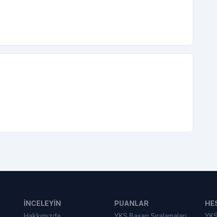
İNCELEYIN
PUANLAR
HE
Hakkımızda
YKS Başarı Sıralamaları
YKS