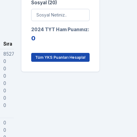
Sosyal (20)
2024 TYT Ham Puanınız:
0
Sıra
Grafik
852725
Tüm YKS Puanları Hesapla!
0
0
0
0
0
0
0
0
0