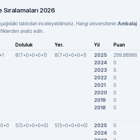
e Sıralamaları 2026
şağıdaki tablodan inceleyebilirsiniz. Hangi üniversitenin
Ambalaj
klerden analiz edin.
Doluluk
Yer.
Yıl
Puan
+1
8(7+0+0+0+1)
8(7+0+0+0+1)
2025
299.88966
2024
0
2023
0
2022
0
2021
0
2020
0
2019
0
2018
0
+0+0
5(5+0+0+0+0)
5(5+0+0+0+0)
2025
0
2024
0