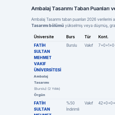
Ambalaj Tasarımı Taban Puanları v
Ambalaj Tasarımı taban puanları 2026 verilerini a
Tasarımı bölümü
yükselmiş veya düşmüş, grafi
Üniversite
Burs
Tür
Kont.
FATİH
Burslu
Vakıf
7+0+1+0
SULTAN
MEHMET
VAKIF
ÜNİVERSİTESİ
Ambalaj
Tasarımı
(Burslu) (2 Yıllık)
Örgün
FATİH
%50
Vakıf
42+0+0
SULTAN
İndirimli