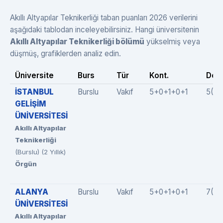
Akıllı Altyapılar Teknikerliği taban puanları 2026 verilerini
aşağıdaki tablodan inceleyebilirsiniz. Hangi üniversitenin
Akıllı Altyapılar Teknikerliği bölümü
yükselmiş veya
düşmüş, grafiklerden analiz edin.
Üniversite
Burs
Tür
Kont.
Dolu
İSTANBUL
Burslu
Vakıf
5+0+1+0+1
5(5
GELİŞİM
ÜNİVERSİTESİ
Akıllı Altyapılar
Teknikerliği
(Burslu) (2 Yıllık)
Örgün
ALANYA
Burslu
Vakıf
5+0+1+0+1
7(5+
ÜNİVERSİTESİ
Akıllı Altyapılar