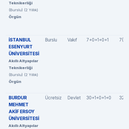
Teknikerliği
(Burslu) (2 Yıllık)
Örgün
İSTANBUL
Burslu
Vakıf
7+0+1+0+1
7(7
ESENYURT
ÜNİVERSİTESİ
Akıllı Altyapılar
Teknikerliği
(Burslu) (2 Yıllık)
Örgün
BURDUR
Ücretsiz
Devlet
30+1+0+1+0
32(3
MEHMET
AKİF ERSOY
ÜNİVERSİTESİ
Akıllı Altyapılar