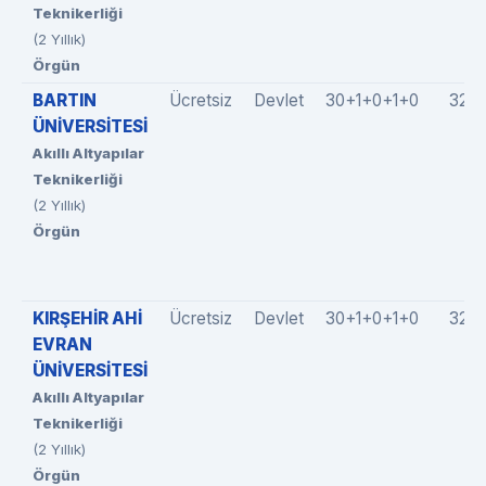
Teknikerliği
(2 Yıllık)
Örgün
BARTIN
Ücretsiz
Devlet
30+1+0+1+0
32(3
ÜNİVERSİTESİ
Akıllı Altyapılar
Teknikerliği
(2 Yıllık)
Örgün
KIRŞEHİR AHİ
Ücretsiz
Devlet
30+1+0+1+0
32(3
EVRAN
ÜNİVERSİTESİ
Akıllı Altyapılar
Teknikerliği
(2 Yıllık)
Örgün