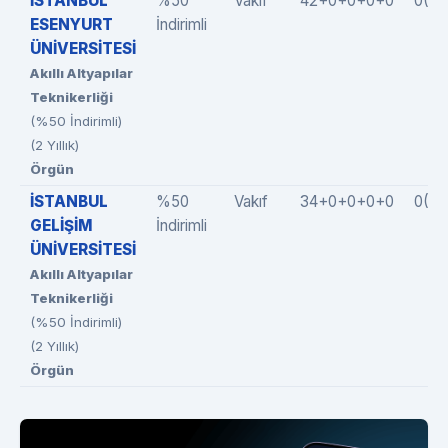
İSTANBUL
%50
Vakıf
42+0+0+0+0
0(0
ESENYURT
İndirimli
ÜNİVERSİTESİ
Akıllı Altyapılar
Teknikerliği
(%50 İndirimli)
(2 Yıllık)
Örgün
İSTANBUL
%50
Vakıf
34+0+0+0+0
0(0
GELİŞİM
İndirimli
ÜNİVERSİTESİ
Akıllı Altyapılar
Teknikerliği
(%50 İndirimli)
(2 Yıllık)
Örgün