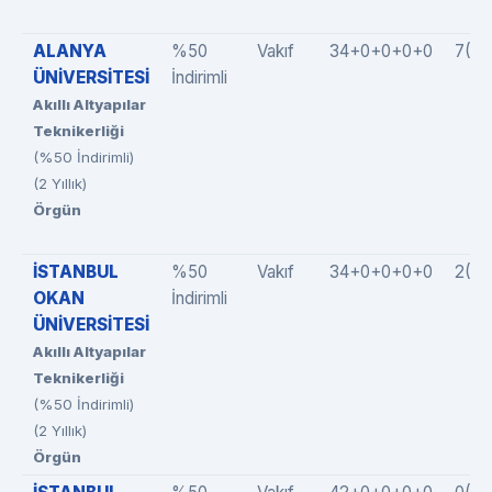
ALANYA
%50
Vakıf
34+0+0+0+0
7(7
ÜNİVERSİTESİ
İndirimli
Akıllı Altyapılar
Teknikerliği
(%50 İndirimli)
(2 Yıllık)
Örgün
İSTANBUL
%50
Vakıf
34+0+0+0+0
2(2
OKAN
İndirimli
ÜNİVERSİTESİ
Akıllı Altyapılar
Teknikerliği
(%50 İndirimli)
(2 Yıllık)
Örgün