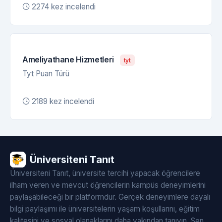
2274 kez incelendi
Ameliyathane Hizmetleri
tyt
Tyt Puan Türü
2189 kez incelendi
Üniversiteni Tanıt
Üniversiteni Tanıt, üniversite tercihi yapacak öğrencilere
ilham veren ve mevcut öğrencilerin kampüs deneyimlerini
paylaşabileceği bir platformdur. Gerçek deneyimlere dayalı
bilgi paylaşımı ile üniversitelerin yaşam koşullarını, eğitim
kalitesini ve sosyal olanaklarını daha yakından tanıyın. Sen