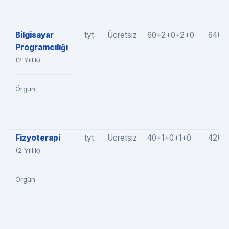
Bilgisayar
tyt
Ücretsiz
60+2+0+2+0
64(6
Programcılığı
(2 Yıllık)
Örgün
Fizyoterapi
tyt
Ücretsiz
40+1+0+1+0
42(4
(2 Yıllık)
Örgün