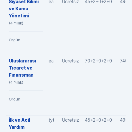
Siyaset Bilimi
ea
Ücretsiz
45+2+0+2+0
49(4
ve Kamu
Yönetimi
(4 Yıllık)
Örgün
Uluslararası
ea
Ücretsiz
70+2+0+2+0
74(7
Ticaret ve
Finansman
(4 Yıllık)
Örgün
İlk ve Acil
tyt
Ücretsiz
45+2+0+2+0
49(4
Yardım