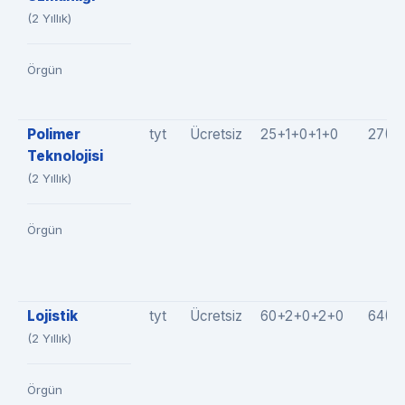
(2 Yıllık)
Örgün
Polimer
tyt
Ücretsiz
25+1+0+1+0
27(2
Teknolojisi
(2 Yıllık)
Örgün
Lojistik
tyt
Ücretsiz
60+2+0+2+0
64(6
(2 Yıllık)
Örgün