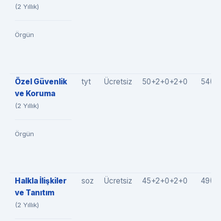
(2 Yıllık)
Örgün
Özel Güvenlik
tyt
Ücretsiz
50+2+0+2+0
54(5
ve Koruma
(2 Yıllık)
Örgün
Halkla İlişkiler
soz
Ücretsiz
45+2+0+2+0
49(4
ve Tanıtım
(2 Yıllık)