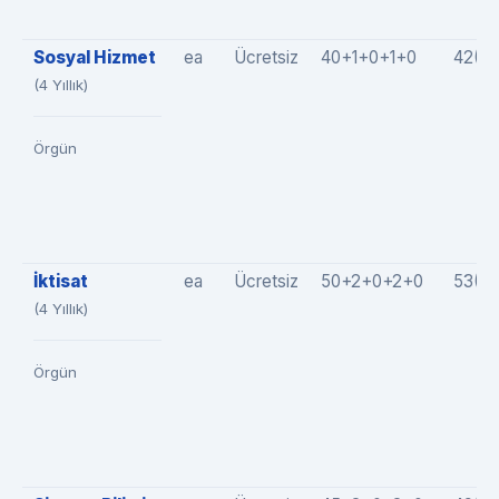
Sosyal Hizmet
ea
Ücretsiz
40+1+0+1+0
42(4
(4 Yıllık)
Örgün
İktisat
ea
Ücretsiz
50+2+0+2+0
53(5
(4 Yıllık)
Örgün