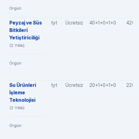
Örgün
Peyzaj ve Süs
tyt
Ücretsiz
40+1+0+1+0
42(4
Bitkileri
Yetiştiriciliği
(2 Yıllık)
Örgün
Su Ürünleri
tyt
Ücretsiz
20+1+0+1+0
22(2
İşleme
Teknolojisi
(2 Yıllık)
Örgün