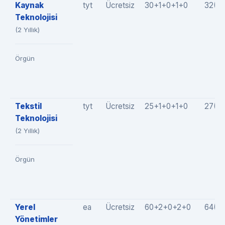
Kaynak
tyt
Ücretsiz
30+1+0+1+0
32(3
Teknolojisi
(2 Yıllık)
Örgün
Tekstil
tyt
Ücretsiz
25+1+0+1+0
27(2
Teknolojisi
(2 Yıllık)
Örgün
Yerel
ea
Ücretsiz
60+2+0+2+0
64(6
Yönetimler