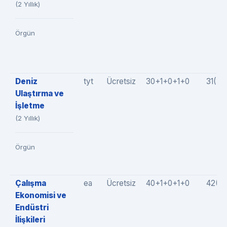
(2 Yıllık)
Örgün
Deniz
tyt
Ücretsiz
30+1+0+1+0
31(3
Ulaştırma ve
İşletme
(2 Yıllık)
Örgün
Çalışma
ea
Ücretsiz
40+1+0+1+0
42(4
Ekonomisi ve
Endüstri
İlişkileri