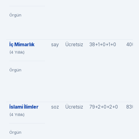
Örgün
İç Mimarlık
say
Ücretsiz
38+1+0+1+0
40(3
(4 Yıllık)
Örgün
İslami İlimler
soz
Ücretsiz
79+2+0+2+0
83(7
(4 Yıllık)
Örgün