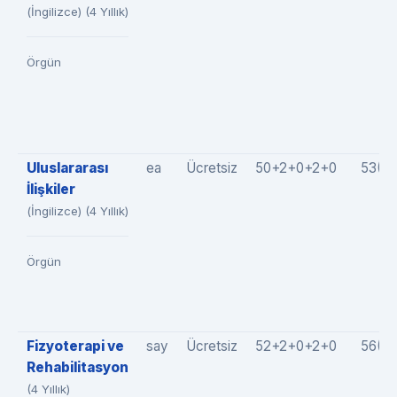
(İngilizce) (4 Yıllık)
Örgün
Uluslararası
ea
Ücretsiz
50+2+0+2+0
53(5
İlişkiler
(İngilizce) (4 Yıllık)
Örgün
Fizyoterapi ve
say
Ücretsiz
52+2+0+2+0
56(5
Rehabilitasyon
(4 Yıllık)