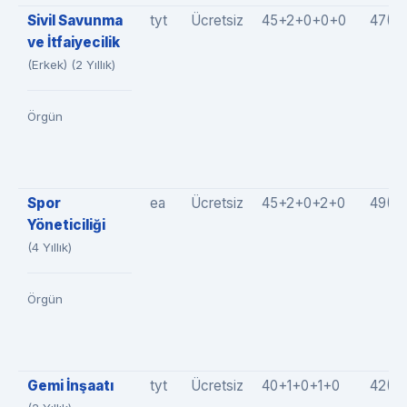
Sivil Savunma
tyt
Ücretsiz
45+2+0+0+0
47(4
ve İtfaiyecilik
(Erkek) (2 Yıllık)
Örgün
Spor
ea
Ücretsiz
45+2+0+2+0
49(4
Yöneticiliği
(4 Yıllık)
Örgün
Gemi İnşaatı
tyt
Ücretsiz
40+1+0+1+0
42(4