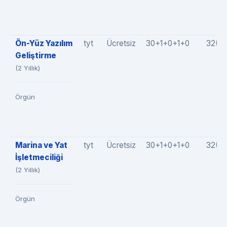
Ön-Yüz Yazılım
tyt
Ücretsiz
30+1+0+1+0
32(3
Geliştirme
(2 Yıllık)
Örgün
Marina ve Yat
tyt
Ücretsiz
30+1+0+1+0
32(3
İşletmeciliği
(2 Yıllık)
Örgün