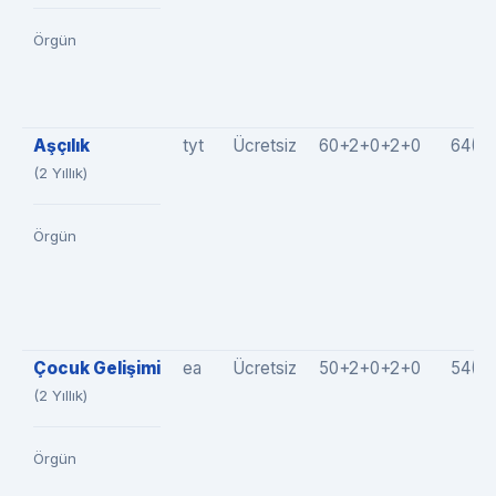
Örgün
Aşçılık
tyt
Ücretsiz
60+2+0+2+0
64(6
(2 Yıllık)
Örgün
Çocuk Gelişimi
ea
Ücretsiz
50+2+0+2+0
54(51
(2 Yıllık)
Örgün