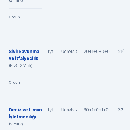
(2 Yıllık)
Örgün
Sivil Savunma
tyt
Ücretsiz
20+1+0+0+0
21(2
ve İtfaiyecilik
(Kız) (2 Yıllık)
Örgün
Deniz ve Liman
tyt
Ücretsiz
30+1+0+1+0
32(3
İşletmeciliği
(2 Yıllık)