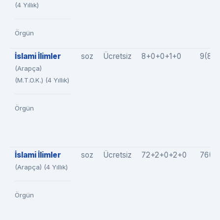
(4 Yıllık)
Örgün
İslami İlimler
soz
Ücretsiz
8+0+0+1+0
9(8+
(Arapça)
(M.T.O.K.) (4 Yıllık)
Örgün
İslami İlimler
soz
Ücretsiz
72+2+0+2+0
76(7
(Arapça) (4 Yıllık)
Örgün