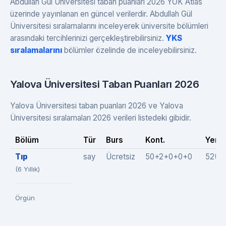
Abdullah Gül Üniversitesi taban puanları 2026 YÖK Atlas
üzerinde yayınlanan en güncel verilerdir. Abdullah Gül
Üniversitesi sıralamalarını inceleyerek üniversite bölümleri
arasındaki tercihlerinizi gerçekleştirebilirsiniz.
YKS
sıralamalarını
bölümler özelinde de inceleyebilirsiniz.
Yalova Üniversitesi Taban Puanları 2026
Yalova Üniversitesi taban puanları 2026 ve Yalova
Üniversitesi sıralamaları 2026 verileri listedeki gibidir.
Bölüm
Tür
Burs
Kont.
Yer.
Tıp
say
Ücretsiz
50+2+0+0+0
52(5
(6 Yıllık)
Örgün