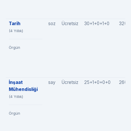
Tarih
soz
Ücretsiz
30+1+0+1+0
32(3
(4 Yıllık)
Örgün
İnşaat
say
Ücretsiz
25+1+0+0+0
26(2
Mühendisliği
(4 Yıllık)
Örgün