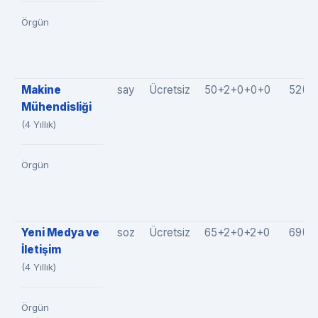
Örgün
Makine
say
Ücretsiz
50+2+0+0+0
52(5
Mühendisliği
(4 Yıllık)
Örgün
Yeni Medya ve
soz
Ücretsiz
65+2+0+2+0
69(6
İletişim
(4 Yıllık)
Örgün