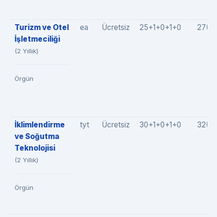
Turizm ve Otel
ea
Ücretsiz
25+1+0+1+0
27(2
İşletmeciliği
(2 Yıllık)
Örgün
İklimlendirme
tyt
Ücretsiz
30+1+0+1+0
32(3
ve Soğutma
Teknolojisi
(2 Yıllık)
Örgün