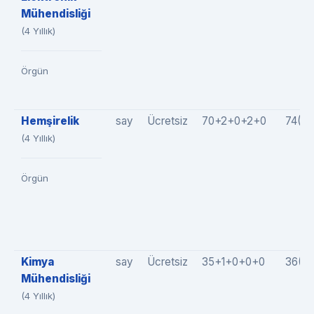
Mühendisliği
(4 Yıllık)
Örgün
Hemşirelik
say
Ücretsiz
70+2+0+2+0
74(7
(4 Yıllık)
Örgün
Kimya
say
Ücretsiz
35+1+0+0+0
36(3
Mühendisliği
(4 Yıllık)