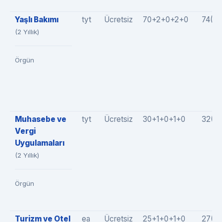
Yaşlı Bakımı
tyt
Ücretsiz
70+2+0+2+0
74(7
(2 Yıllık)
Örgün
Muhasebe ve
tyt
Ücretsiz
30+1+0+1+0
32(3
Vergi
Uygulamaları
(2 Yıllık)
Örgün
Turizm ve Otel
ea
Ücretsiz
25+1+0+1+0
27(2