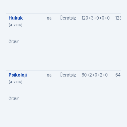
Hukuk
ea
Ücretsiz
120+3+0+0+0
123(
(4 Yıllık)
Örgün
Psikoloji
ea
Ücretsiz
60+2+0+2+0
64(6
(4 Yıllık)
Örgün