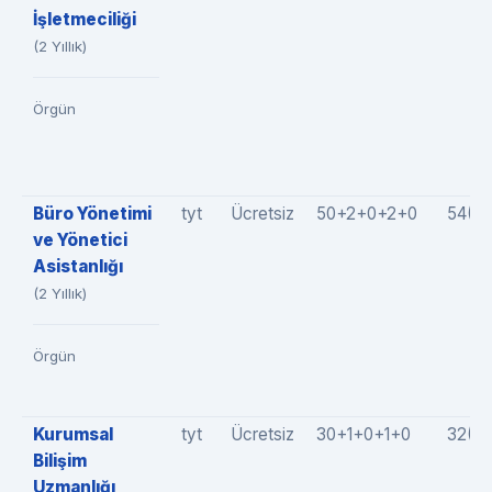
İşletmeciliği
(2 Yıllık)
Örgün
Büro Yönetimi
tyt
Ücretsiz
50+2+0+2+0
54(5
ve Yönetici
Asistanlığı
(2 Yıllık)
Örgün
Kurumsal
tyt
Ücretsiz
30+1+0+1+0
32(3
Bilişim
Uzmanlığı