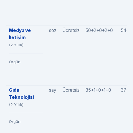
Medya ve
soz
Ücretsiz
50+2+0+2+0
54(5
İletişim
(2 Yıllık)
Örgün
Gıda
say
Ücretsiz
35+1+0+1+0
37(3
Teknolojisi
(2 Yıllık)
Örgün