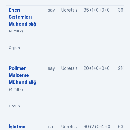
Enerji
say
Ücretsiz
35+1+0+0+0
36(3
Sistemleri
Mühendisliği
(4 Yıllık)
Örgün
Polimer
say
Ücretsiz
20+1+0+0+0
21(2
Malzeme
Mühendisliği
(4 Yıllık)
Örgün
İşletme
ea
Ücretsiz
60+2+0+2+0
63(61