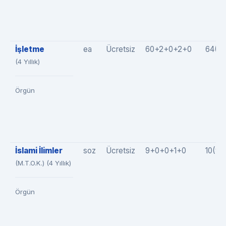
İşletme
ea
Ücretsiz
60+2+0+2+0
64(6
(4 Yıllık)
Örgün
İslami İlimler
soz
Ücretsiz
9+0+0+1+0
10(9+
(M.T.O.K.) (4 Yıllık)
Örgün