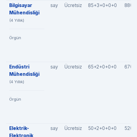
Bilgisayar
say
Ücretsiz
85+3+0+0+0
88(8
Mühendisliği
(4 Yıllık)
Örgün
Endüstri
say
Ücretsiz
65+2+0+0+0
67(6
Mühendisliği
(4 Yıllık)
Örgün
Elektrik-
say
Ücretsiz
50+2+0+0+0
52(5
Elektronik