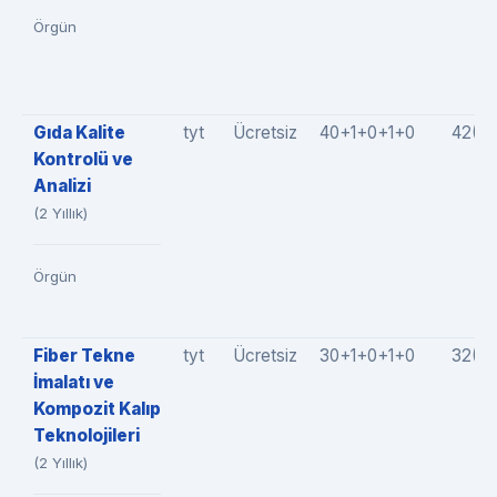
Örgün
Gıda Kalite
tyt
Ücretsiz
40+1+0+1+0
42(4
Kontrolü ve
Analizi
(2 Yıllık)
Örgün
Fiber Tekne
tyt
Ücretsiz
30+1+0+1+0
32(3
İmalatı ve
Kompozit Kalıp
Teknolojileri
(2 Yıllık)