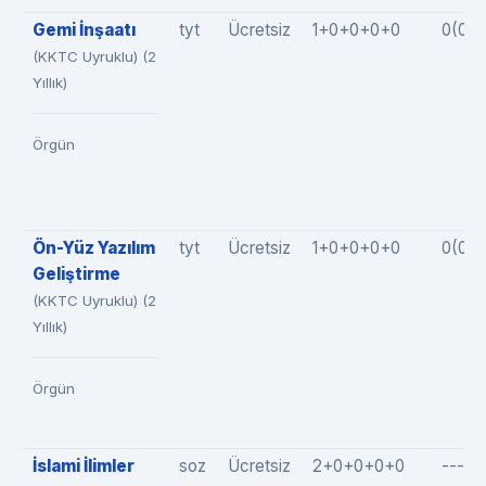
Gemi İnşaatı
tyt
Ücretsiz
1+0+0+0+0
0(0+
(KKTC Uyruklu) (2
Yıllık)
Örgün
Ön-Yüz Yazılım
tyt
Ücretsiz
1+0+0+0+0
0(0+
Geliştirme
(KKTC Uyruklu) (2
Yıllık)
Örgün
İslami İlimler
soz
Ücretsiz
2+0+0+0+0
---