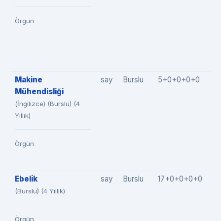
Örgün
Makine
say
Burslu
5+0+0+0+0
5
Mühendisliği
(İngilizce) (Burslu) (4
Yıllık)
Örgün
Ebelik
say
Burslu
17+0+0+0+0
1
(Burslu) (4 Yıllık)
Örgün