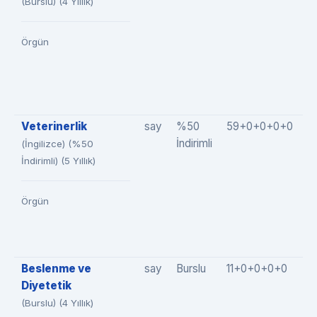
(Burslu) (4 Yıllık)
Örgün
Veterinerlik
say
%50
59+0+0+0+0
5
İndirimli
(İngilizce) (%50
İndirimli) (5 Yıllık)
Örgün
Beslenme ve
say
Burslu
11+0+0+0+0
1
Diyetetik
(Burslu) (4 Yıllık)