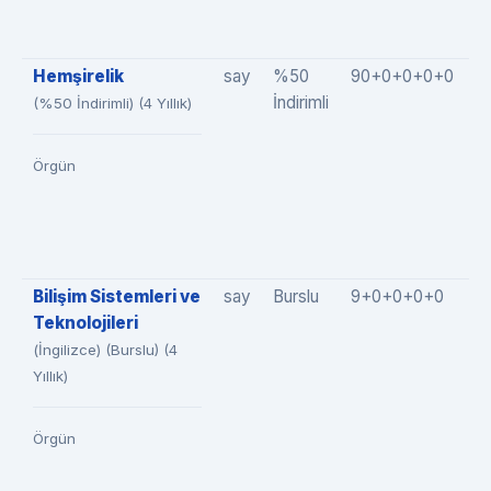
Hemşirelik
say
%50
90+0+0+0+0
9
İndirimli
(%50 İndirimli) (4 Yıllık)
Örgün
Bilişim Sistemleri ve
say
Burslu
9+0+0+0+0
9
Teknolojileri
(İngilizce) (Burslu) (4
Yıllık)
Örgün