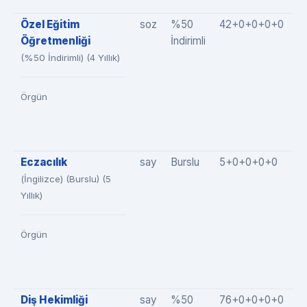
Özel Eğitim
soz
%50
42+0+0+0+0
4
Öğretmenliği
İndirimli
(%50 İndirimli) (4 Yıllık)
Örgün
Eczacılık
say
Burslu
5+0+0+0+0
5
(İngilizce) (Burslu) (5
Yıllık)
Örgün
Diş Hekimliği
say
%50
76+0+0+0+0
7