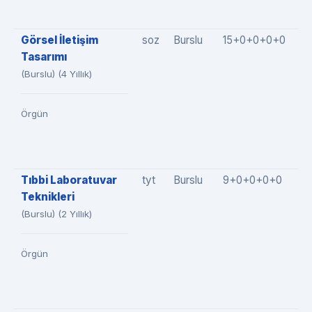
Görsel İletişim
soz
Burslu
15+0+0+0+0
1
Tasarımı
(Burslu) (4 Yıllık)
Örgün
Tıbbi Laboratuvar
tyt
Burslu
9+0+0+0+0
9
Teknikleri
(Burslu) (2 Yıllık)
Örgün