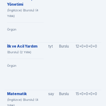
Yönetimi
(İngilizce) (Burslu) (4
Yıllık)
Örgün
İlk ve Acil Yardım
tyt
Burslu
12+0+0+0+0
1
(Burslu) (2 Yıllık)
Örgün
Matematik
say
Burslu
15+0+0+0+0
1
(İngilizce) (Burslu) (4
Yıllık)