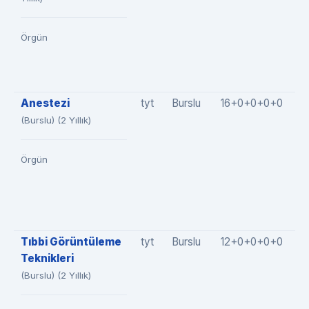
Örgün
Anestezi
tyt
Burslu
16+0+0+0+0
1
(Burslu) (2 Yıllık)
Örgün
Tıbbi Görüntüleme
tyt
Burslu
12+0+0+0+0
1
Teknikleri
(Burslu) (2 Yıllık)