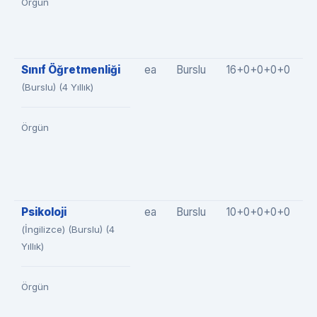
Örgün
Sınıf Öğretmenliği
ea
Burslu
16+0+0+0+0
1
(Burslu) (4 Yıllık)
Örgün
Psikoloji
ea
Burslu
10+0+0+0+0
1
(İngilizce) (Burslu) (4
Yıllık)
Örgün