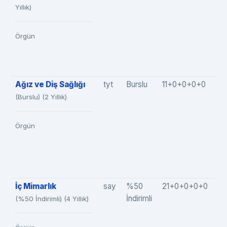
Yıllık)
Örgün
Ağız ve Diş Sağlığı
tyt
Burslu
11+0+0+0+0
1
(Burslu) (2 Yıllık)
Örgün
İç Mimarlık
say
%50
21+0+0+0+0
2
İndirimli
(%50 İndirimli) (4 Yıllık)