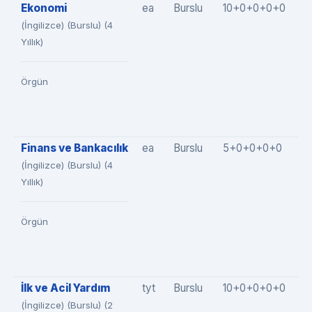
Ekonomi
ea
Burslu
10+0+0+0+0
1
(İngilizce) (Burslu) (4
Yıllık)
Örgün
Finans ve Bankacılık
ea
Burslu
5+0+0+0+0
5
(İngilizce) (Burslu) (4
Yıllık)
Örgün
İlk ve Acil Yardım
tyt
Burslu
10+0+0+0+0
1
(İngilizce) (Burslu) (2