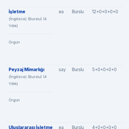
İşletme
ea
Burslu
12+0+0+0+0
1
(İngilizce) (Burslu) (4
Yıllık)
Örgün
Peyzaj Mimarlığı
say
Burslu
5+0+0+0+0
5
(İngilizce) (Burslu) (4
Yıllık)
Örgün
Uluslararası İşletme
ea
Burslu
4+0+0+0+0
4