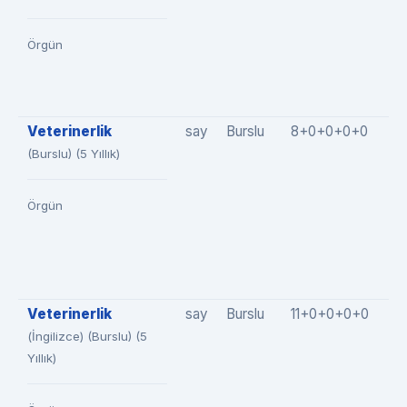
Örgün
Veterinerlik
say
Burslu
8+0+0+0+0
8
(Burslu) (5 Yıllık)
Örgün
Veterinerlik
say
Burslu
11+0+0+0+0
1
(İngilizce) (Burslu) (5
Yıllık)