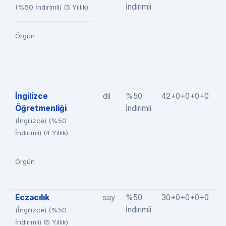
İndirimli
(%50 İndirimli) (5 Yıllık)
Örgün
İngilizce
dil
%50
42+0+0+0+0
4
Öğretmenliği
İndirimli
(İngilizce) (%50
İndirimli) (4 Yıllık)
Örgün
Eczacılık
say
%50
30+0+0+0+0
3
İndirimli
(İngilizce) (%50
İndirimli) (5 Yıllık)