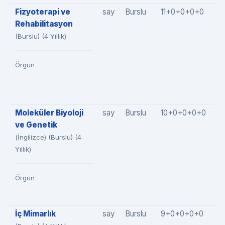
Fizyoterapi ve
say
Burslu
11+0+0+0+0
1
Rehabilitasyon
(Burslu) (4 Yıllık)
Örgün
Moleküler Biyoloji
say
Burslu
10+0+0+0+0
1
ve Genetik
(İngilizce) (Burslu) (4
Yıllık)
Örgün
İç Mimarlık
say
Burslu
9+0+0+0+0
9