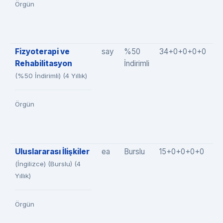
Örgün
Fizyoterapi ve
say
%50
34+0+0+0+0
3
Rehabilitasyon
İndirimli
(%50 İndirimli) (4 Yıllık)
Örgün
Uluslararası İlişkiler
ea
Burslu
15+0+0+0+0
1
(İngilizce) (Burslu) (4
Yıllık)
Örgün