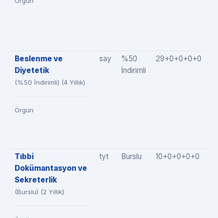
Örgün
Beslenme ve
say
%50
29+0+0+0+0
2
Diyetetik
İndirimli
(%50 İndirimli) (4 Yıllık)
Örgün
Tıbbi
tyt
Burslu
10+0+0+0+0
1
Dokümantasyon ve
Sekreterlik
(Burslu) (2 Yıllık)