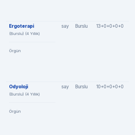
Ergoterapi
say
Burslu
13+0+0+0+0
1
(Burslu) (4 Yıllık)
Örgün
Odyoloji
say
Burslu
10+0+0+0+0
1
(Burslu) (4 Yıllık)
Örgün