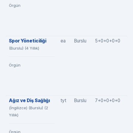
Örgün
Spor Yöneticiliği
ea
Burslu
5+0+0+0+0
5
(Burslu) (4 Yıllık)
Örgün
Ağız ve Diş Sağlığı
tyt
Burslu
7+0+0+0+0
7
(İngilizce) (Burslu) (2
Yıllık)
Örgün