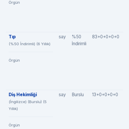
Örgün
Tıp
say
%50
83+0+0+0+0
8
İndirimli
(%50 İndirimli) (6 Yıllık)
Örgün
Diş Hekimliği
say
Burslu
13+0+0+0+0
1
(İngilizce) (Burslu) (5
Yıllık)
Örgün