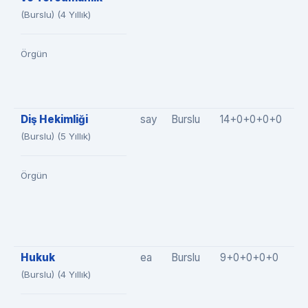
(Burslu) (4 Yıllık)
Örgün
Diş Hekimliği
say
Burslu
14+0+0+0+0
1
(Burslu) (5 Yıllık)
Örgün
Hukuk
ea
Burslu
9+0+0+0+0
9
(Burslu) (4 Yıllık)