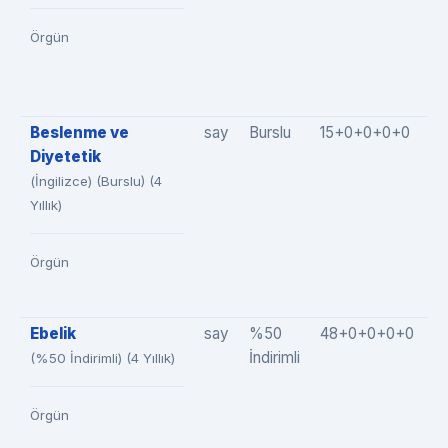
Örgün
Beslenme ve
say
Burslu
15+0+0+0+0
1
Diyetetik
(İngilizce) (Burslu) (4
Yıllık)
Örgün
Ebelik
say
%50
48+0+0+0+0
4
İndirimli
(%50 İndirimli) (4 Yıllık)
Örgün