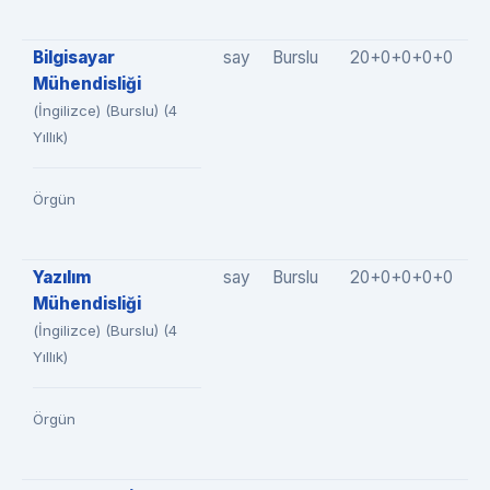
Bilgisayar
say
Burslu
20+0+0+0+0
2
Mühendisliği
(İngilizce) (Burslu) (4
Yıllık)
Örgün
Yazılım
say
Burslu
20+0+0+0+0
2
Mühendisliği
(İngilizce) (Burslu) (4
Yıllık)
Örgün