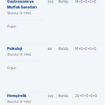
Gastronomi ve
soz
Burslu
14+0+0+0+0
1
Mutfak Sanatları
(Burslu) (4 Yıllık)
Örgün
Psikoloji
ea
Burslu
14+0+0+0+0
1
(Burslu) (4 Yıllık)
Örgün
Hemşirelik
say
Burslu
20+0+0+0+0
2
(Burslu) (4 Yıllık)