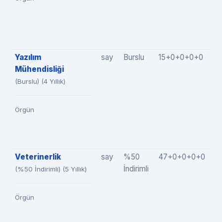
Yazılım
say
Burslu
15+0+0+0+0
1
Mühendisliği
(Burslu) (4 Yıllık)
Örgün
Veterinerlik
say
%50
47+0+0+0+0
4
İndirimli
(%50 İndirimli) (5 Yıllık)
Örgün