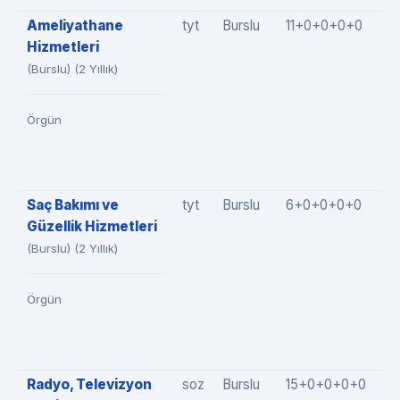
Ameliyathane
tyt
Burslu
11+0+0+0+0
1
Hizmetleri
(Burslu) (2 Yıllık)
Örgün
Saç Bakımı ve
tyt
Burslu
6+0+0+0+0
6
Güzellik Hizmetleri
(Burslu) (2 Yıllık)
Örgün
Radyo, Televizyon
soz
Burslu
15+0+0+0+0
1