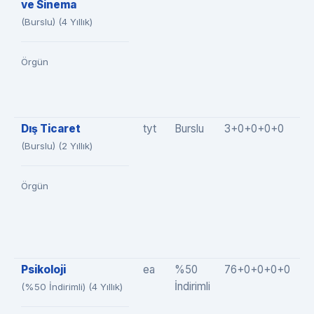
ve Sinema
(Burslu) (4 Yıllık)
Örgün
Dış Ticaret
tyt
Burslu
3+0+0+0+0
3
(Burslu) (2 Yıllık)
Örgün
Psikoloji
ea
%50
76+0+0+0+0
7
İndirimli
(%50 İndirimli) (4 Yıllık)