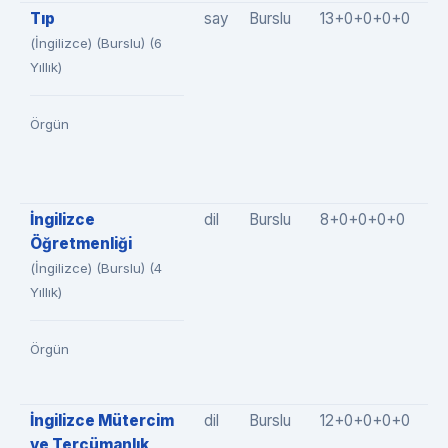
Tıp
say
Burslu
13+0+0+0+0
1
(İngilizce) (Burslu) (6
Yıllık)
Örgün
İngilizce
dil
Burslu
8+0+0+0+0
8
Öğretmenliği
(İngilizce) (Burslu) (4
Yıllık)
Örgün
İngilizce Mütercim
dil
Burslu
12+0+0+0+0
1
ve Tercümanlık