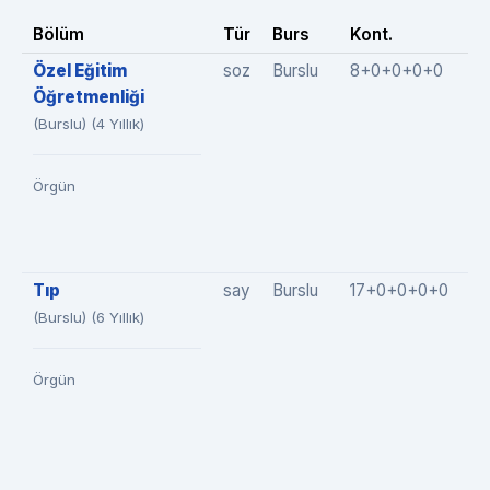
Bölüm
Tür
Burs
Kont.
Ye
Özel Eğitim
soz
Burslu
8+0+0+0+0
8
Öğretmenliği
(Burslu) (4 Yıllık)
Örgün
Tıp
say
Burslu
17+0+0+0+0
1
(Burslu) (6 Yıllık)
Örgün