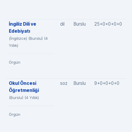
İngiliz Dili ve
dil
Burslu
25+0+0+0+0
2
Edebiyatı
(İngilizce) (Burslu) (4
Yıllık)
Örgün
Okul Öncesi
soz
Burslu
9+0+0+0+0
9
Öğretmenliği
(Burslu) (4 Yıllık)
Örgün