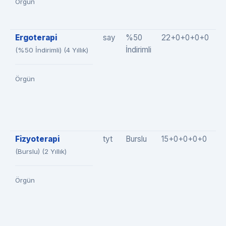
Örgün
Ergoterapi
say
%50
22+0+0+0+0
2
İndirimli
(%50 İndirimli) (4 Yıllık)
Örgün
Fizyoterapi
tyt
Burslu
15+0+0+0+0
1
(Burslu) (2 Yıllık)
Örgün